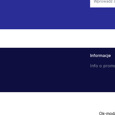
Informacje
Info o prom
Ok-moda
Sprzedawca