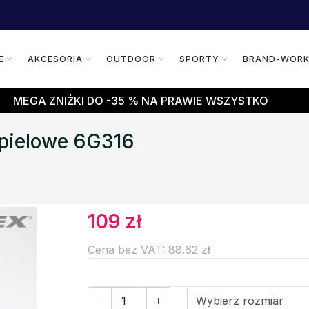
E
AKCESORIA
OUTDOOR
SPORTY
BRAND-WOR
MEGA ZNIŻKI DO -35 % NA PRAWIE WSZYSTKO
ąpielowe 6G316
109 zł
Cena bez VAT: 88.62 zł