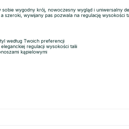
w sobie wygodny krój, nowoczesny wygląd i uniwersalny desi
szeroki, wywijany pas pozwala na regulację wysokości talii 
tyl według Twoich preferencji
leganckiej regulacji wysokości talii
stonoszami kąpielowymi