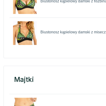
Biustonosz kąpielowy damski z fiszbi
Biustonosz kąpielowy damski z misec
Majtki