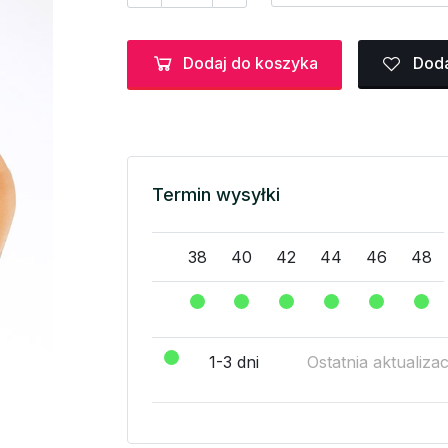
Dodaj do koszyka
Doda
Termin wysyłki
38
40
42
44
46
48
1-3 dni
Ostatnia aktualiza