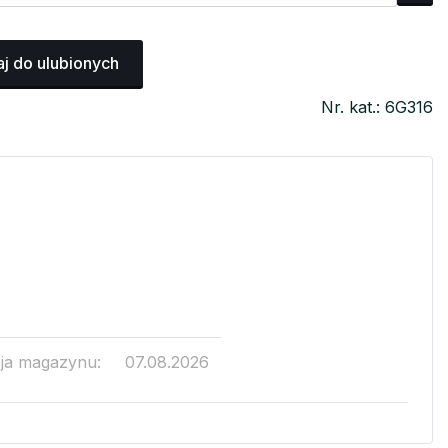
j do ulubionych
Nr. kat.: 6G316
cja magazynu:
07.08.2026