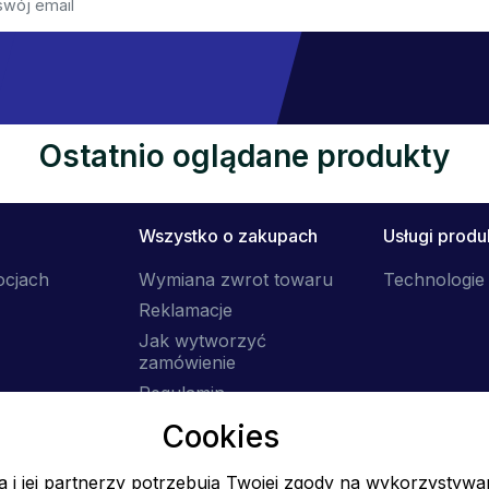
Ostatnio oglądane produkty
Wszystko o zakupach
Usługi prod
ocjach
Wymiana zwrot towaru
Technologie 
Reklamacje
Jak wytworzyć
zamówienie
Regulamin
Dostawa
Cookies
 i jej partnerzy potrzebują Twojej zgody na wykorzystywa
E-mail