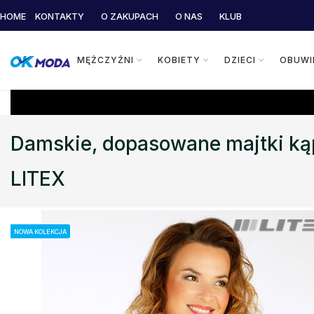
HOME
KONTAKTY
O ZAKUPACH
O NAS
KLUB
MĘŻCZYŹNI
KOBIETY
DZIECI
OBUWI
Damskie, dopasowane majtki k
LITEX
NOWA KOLEKCJA