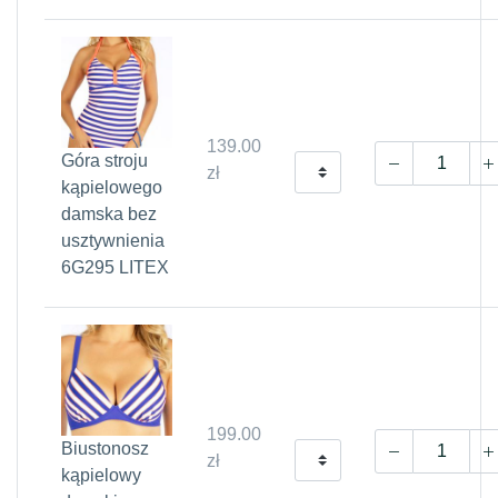
139.00
Góra stroju
zł
kąpielowego
damska bez
usztywnienia
6G295 LITEX
199.00
Biustonosz
zł
kąpielowy