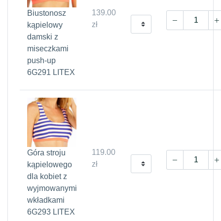
139.00
Biustonosz
zł
kąpielowy
damski z
miseczkami
push-up
6G291 LITEX
119.00
Góra stroju
zł
kąpielowego
dla kobiet z
wyjmowanymi
wkładkami
6G293 LITEX