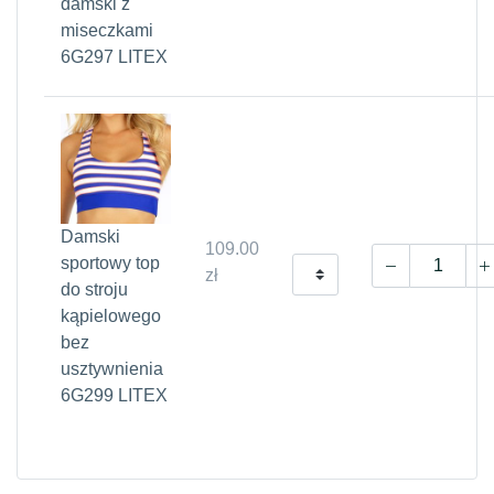
damski z
miseczkami
6G297 LITEX
Damski
109.00
sportowy top
zł
do stroju
kąpielowego
bez
usztywnienia
6G299 LITEX