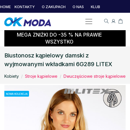
HOME
KONTAKTY
O ZAKUPACH
O NAS
KLUB
MEGA ZNIŻKI DO -35 % NA PRAWIE
WSZYSTKO
Biustonosz kąpielowy damski z
wyjmowanymi wkładkami 6G289 LITEX
Kobiety
Stroje kąpielowe
Dwuczęściowe stroje kąpielowe
NOWA KOLEKCJA