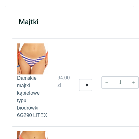
Majtki
94.00
Damskie
zł
majtki
kąpielowe
typu
biodrówki
6G290 LITEX