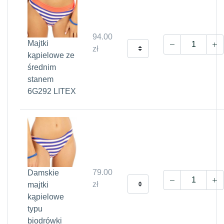
94.00
Majtki
zł
kąpielowe ze
średnim
stanem
6G292 LITEX
79.00
Damskie
zł
majtki
kąpielowe
typu
biodrówki