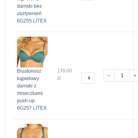
damski bez
usztywnień
6G255 LITEX
139.00
Biustonosz
zł
kąpielowy
damski z
miseczkami
push-up
6G257 LITEX