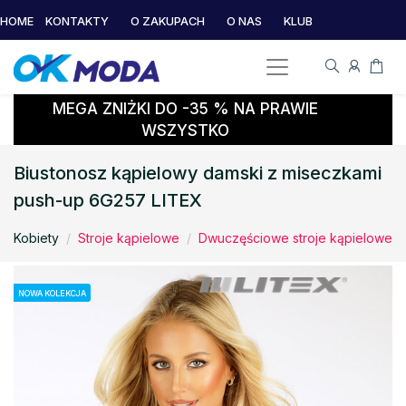
HOME
KONTAKTY
O ZAKUPACH
O NAS
KLUB
MEGA ZNIŻKI DO -35 % NA PRAWIE
WSZYSTKO
Biustonosz kąpielowy damski z miseczkami
push-up 6G257 LITEX
Kobiety
Stroje kąpielowe
Dwuczęściowe stroje kąpielowe
NOWA KOLEKCJA