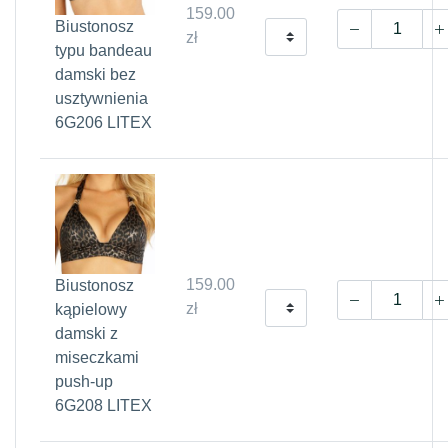
159.00
Biustonosz
zł
typu bandeau
damski bez
usztywnienia
6G206 LITEX
159.00
Biustonosz
zł
kąpielowy
damski z
miseczkami
push-up
6G208 LITEX