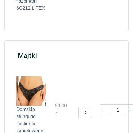
fiszbinami
6G212 LITEX
Majtki
94.00
Damskie
zł
stringi do
kostiumu
kąpielowego