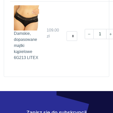
109.00
Damskie,
zł
dopasowane
majtki
kąpielowe
6G213 LITEX
Zapisz się do subskrypcji