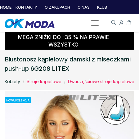
HOME
KONTAKTY
O ZAKUPACH
O NAS
KLUB
MEGA ZNIŻKI DO -35 % NA PRAWIE
WSZYSTKO
Biustonosz kąpielowy damski z miseczkami
push-up 6G208 LITEX
Kobiety
Stroje kąpielowe
Dwuczęściowe stroje kąpielowe
NOWA KOLEKCJA