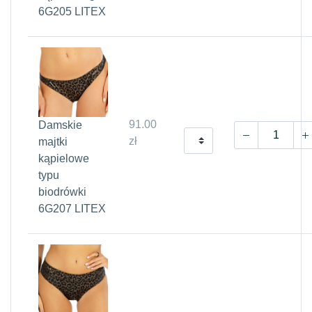
6G205 LITEX
91.00
Damskie
zł
majtki
kąpielowe
typu
biodrówki
6G207 LITEX