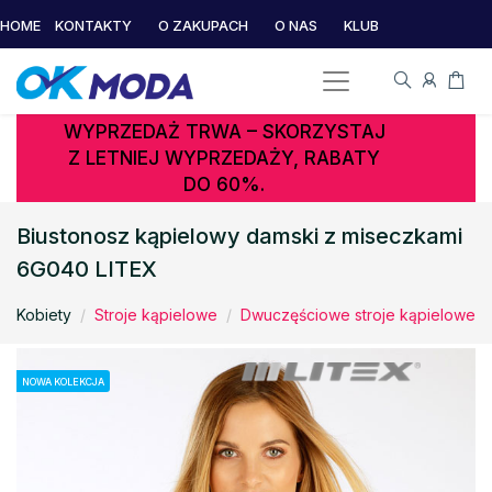
HOME
KONTAKTY
O ZAKUPACH
O NAS
KLUB
WYPRZEDAŻ TRWA – SKORZYSTAJ
Z LETNIEJ WYPRZEDAŻY, RABATY
DO 60%.
Biustonosz kąpielowy damski z miseczkami
6G040 LITEX
Kobiety
Stroje kąpielowe
Dwuczęściowe stroje kąpielowe
NOWA KOLEKCJA