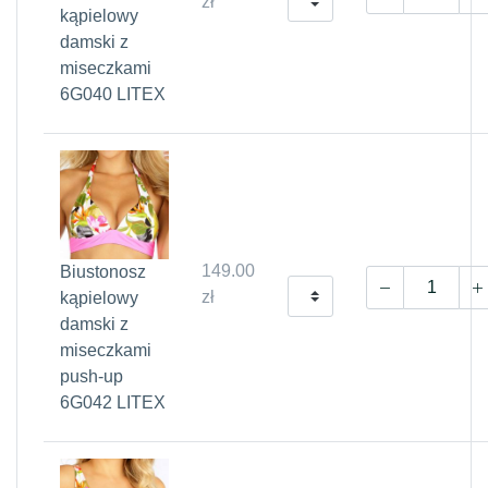
zł
kąpielowy
damski z
miseczkami
6G040 LITEX
149.00
Biustonosz
zł
kąpielowy
damski z
miseczkami
push-up
6G042 LITEX