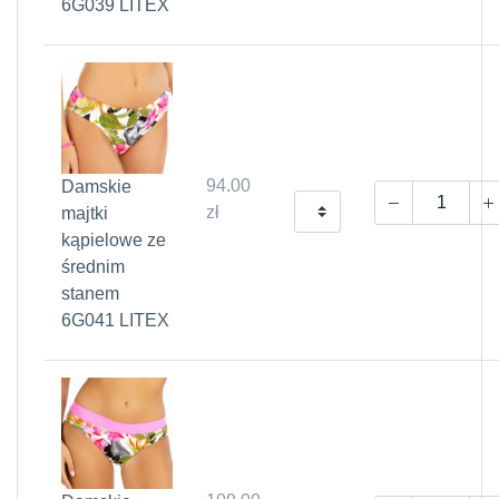
6G039 LITEX
94.00
Damskie
zł
majtki
kąpielowe ze
średnim
stanem
6G041 LITEX