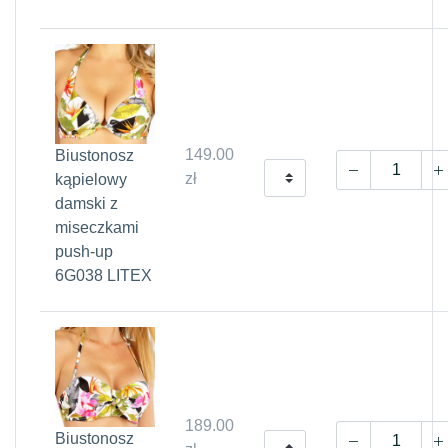
149.00
Biustonosz
zł
kąpielowy
damski z
miseczkami
push-up
6G038 LITEX
189.00
Biustonosz