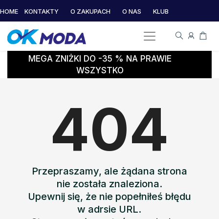
HOME
KONTAKTY
O ZAKUPACH
O NAS
KLUB
MEGA ZNIŻKI DO -35 % NA PRAWIE
WSZYSTKO
404
Przepraszamy, ale żądana strona
nie została znaleziona.
Upewnij się, że nie popełniłeś błędu
w adrsie URL.