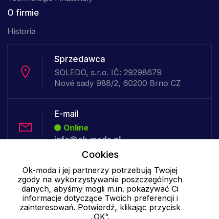
O firmie
Historia
Sprzedawca
SOLEDO, s.r.o. IČ: 29298679
Nové sady 988/2, 60200 Brno CZ
E-mail
Online
info@ok-moda.pl
Cookies
Ok-moda i jej partnerzy potrzebują Twojej
Telefon:
zgody na wykorzystywanie poszczególnych
Offline
danych, abyśmy mogli m.in. pokazywać Ci
informacje dotyczące Twoich preferencji i
zainteresowań. Potwierdź, klikając przycisk
„OK”.