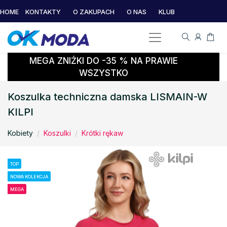
HOME
KONTAKTY
O ZAKUPACH
O NAS
KLUB
MEGA ZNIŻKI DO -35 % NA PRAWIE
WSZYSTKO
Koszulka techniczna damska LISMAIN-W
KILPI
Kobiety
Koszulki
Krótki rękaw
TOP
NOWA KOLEKCJA
MEGA