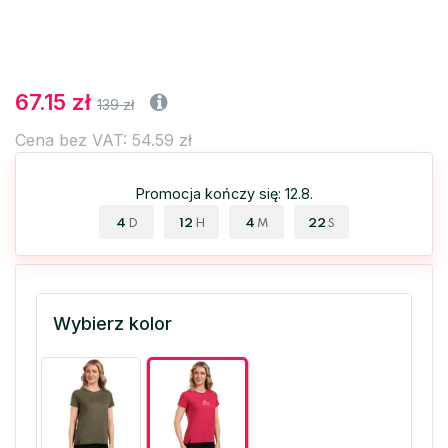
67.15 zł
139 zł
Cena bez VAT: 54.59 zł
Promocja kończy się: 12.8.
4
12
4
21
D
H
M
S
Wybierz kolor