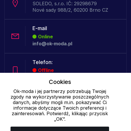
SOLEDO, s.r.o. IČ: 29298679
Nové sady 988/2, 60200 Brno CZ
E-mail
Online
info@ok-moda.pl
Telefon:
Offline
Cookies
Ok-moda i jej partnerzy potrzebują Twojej
Cookies - szczegółowe ustawienia
|
Więcej informacji
|
Polityka
zgody na wykorzystywanie poszczególnych
prywatności
danych, abyśmy mogli m.in. pokazywać Ci
informacje dotyczące Twoich preferencji i
zainteresowań. Potwierdź, klikając przycisk
„OK”.