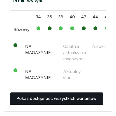
Termin wysyłki
34
36
38
40
42
44
46
Różowy
NA
Ostatnia
Nieokreślo
MAGAZYNIE
aktualizacja
magazynu:
NA
Aktualny
MAGAZYNIE
stan
Pokaż dostępność wszystkich wariantów