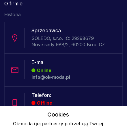
O firmie
Historia
Sprzedawca
SOLEDO, s.r.o. IČ: 29298679
Nové sady 988/2, 60200 Brno CZ
E-mail
Online
info@ok-moda.pl
Telefon:
Offline
Cookies
Ok-moda i jej partnerzy potrzebują Twojej
Cookies - szczegółowe ustawienia
|
Więcej informacji
|
Polityka