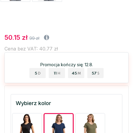
50.15 zł
99 zł
Cena bez VAT: 40.77 zł
Promocja kończy się: 12.8.
5
11
45
57
D
H
M
S
Wybierz kolor