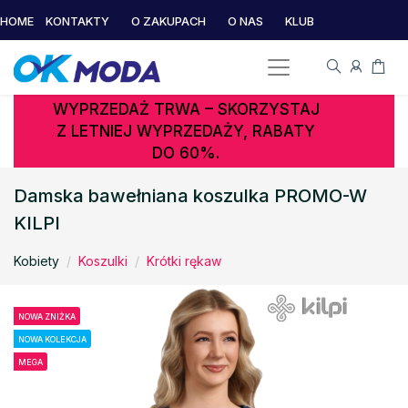
HOME
KONTAKTY
O ZAKUPACH
O NAS
KLUB
WYPRZEDAŻ TRWA – SKORZYSTAJ
Z LETNIEJ WYPRZEDAŻY, RABATY
DO 60%.
Damska bawełniana koszulka PROMO-W
KILPI
Kobiety
Koszulki
Krótki rękaw
NOWA ZNIŻKA
NOWA KOLEKCJA
MEGA