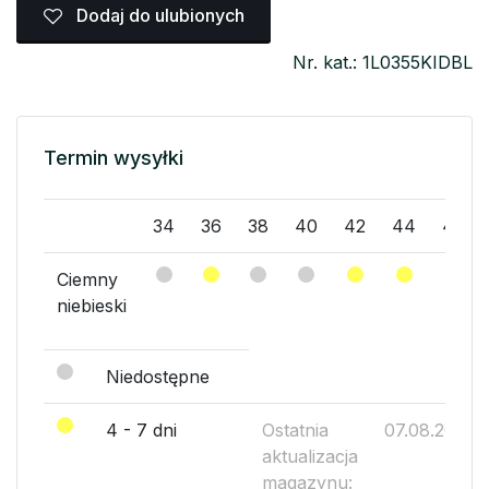
Dodaj do ulubionych
Nr. kat.: 1L0355KIDBL
Termin wysyłki
34
36
38
40
42
44
46
Ciemny
niebieski
Niedostępne
4 - 7 dni
Ostatnia
07.08.2026
aktualizacja
magazynu: