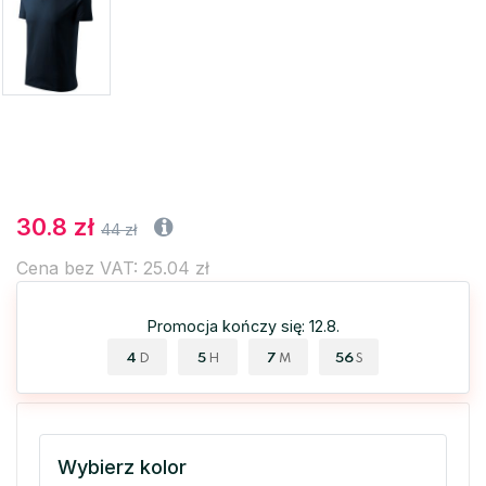
30.8 zł
44 zł
Cena bez VAT: 25.04 zł
Promocja kończy się: 12.8.
4
5
7
56
D
H
M
S
Wybierz kolor