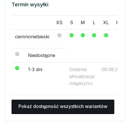
Termin wysyłki
XS
S
M
L
XL
XXL
ciemnoniebieski
Niedostępne
1-3 dni
Ostatnia
08.08.2026
aktualizacja
magazynu:
Pokaż dostępność wszystkich wariantów