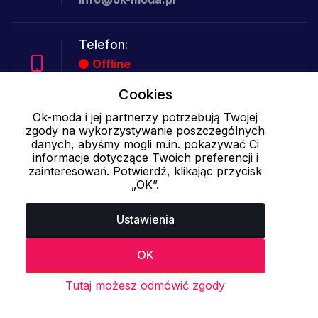
Telefon:
Offline
Cookies
Ok-moda i jej partnerzy potrzebują Twojej
Cookies - szczegółowe ustawienia
|
Więcej informacji
|
Polityka
zgody na wykorzystywanie poszczególnych
prywatności
danych, abyśmy mogli m.in. pokazywać Ci
informacje dotyczące Twoich preferencji i
zainteresowań. Potwierdź, klikając przycisk
„OK”.
Ustawienia
OK
Tutaj możesz odmówić zgody