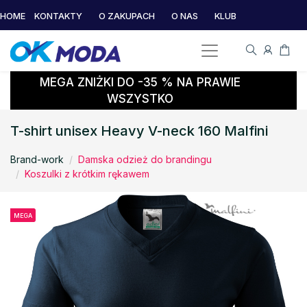
HOME
KONTAKTY
O ZAKUPACH
O NAS
KLUB
MEGA ZNIŻKI DO -35 % NA PRAWIE
WSZYSTKO
T-shirt unisex Heavy V-neck 160 Malfini
Brand-work
Damska odzież do brandingu
Koszulki z krótkim rękawem
MEGA