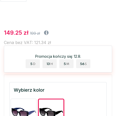
149.25 zł
199 zł
Cena bez VAT: 121.34 zł
Promocja kończy się: 12.8.
5
13
5
55
D
H
M
S
Wybierz kolor