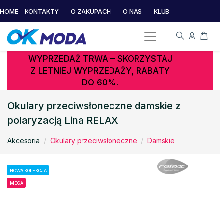
HOME
KONTAKTY
O ZAKUPACH
O NAS
KLUB
WYPRZEDAŻ TRWA – SKORZYSTAJ
Z LETNIEJ WYPRZEDAŻY, RABATY
DO 60%.
Okulary przeciwsłoneczne damskie z
polaryzacją Lina RELAX
Akcesoria
Okulary przeciwsłoneczne
Damskie
NOWA KOLEKCJA
MEGA