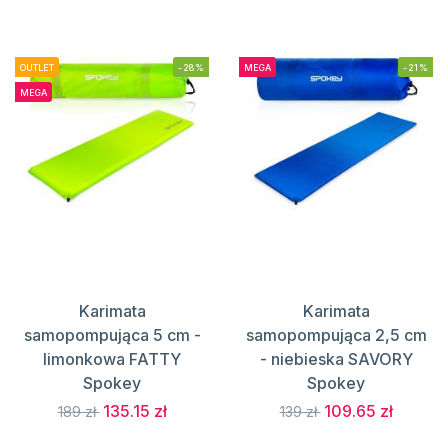
OUTLET
-28%
MEGA
-21%
MEGA
Karimata
Karimata
samopompująca 5 cm -
samopompująca 2,5 cm
limonkowa FATTY
- niebieska SAVORY
Spokey
Spokey
135.15 zł
109.65 zł
189 zł
139 zł