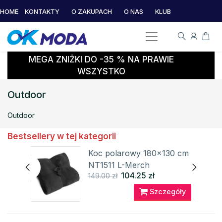
HOME
KONTAKTY
O ZAKUPACH
O NAS
KLUB
MEGA ZNIŻKI DO -35 % NA PRAWIE
WSZYSTKO
Outdoor
Outdoor
Bestsellery w tej kategorii
aken
Koc polarowy 180x130 cm
NT1511 L-Merch
104.25 zł
149.00 zł
óły
Szczegóły