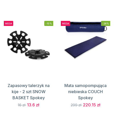
MEGA
-15%
MEGA
-26%
Zapasowy talerzyk na
Mata samopompująca
kije - 2 szt SNOW
niebieska COUCH
BASKET Spokey
Spokey
13.6 zł
220.15 zł
16 zł
299 zł