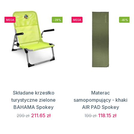
MEGA
-29%
MEGA
-40%
Składane krzesłko
Materac
turystyczne zielone
samopompujący - khaki
BAHAMA Spokey
AIR PAD Spokey
211.65 zł
118.15 zł
299 zł
199 zł