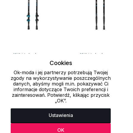
Kijki teleskopowe
Kijki teleskopowe
Falcon YATE
Condor YATE
Cookies
169.15 zł
92.65 zł
239 zł
119 zł
Ok-moda i jej partnerzy potrzebują Twojej
zgody na wykorzystywanie poszczególnych
danych, abyśmy mogli m.in. pokazywać Ci
informacje dotyczące Twoich preferencji i
Załaduj więcej 24 przedmiotów
zainteresowań. Potwierdź, klikając przycisk
„OK”.
1
2
3
..
69
70
71
Ustawienia
OK
Ostatnio oglądane produkty