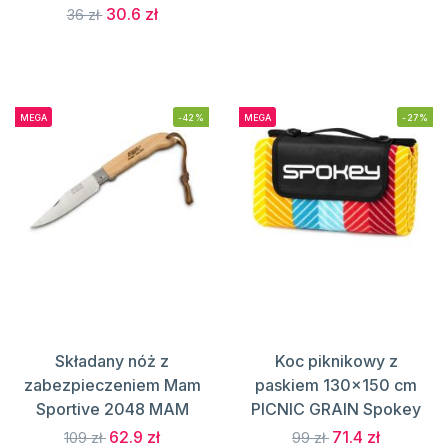
30.6 zł
36 zł
MEGA
-42%
MEGA
-27%
Składany nóż z
Koc piknikowy z
zabezpieczeniem Mam
paskiem 130x150 cm
Sportive 2048 MAM
PICNIC GRAIN Spokey
62.9 zł
71.4 zł
109 zł
99 zł