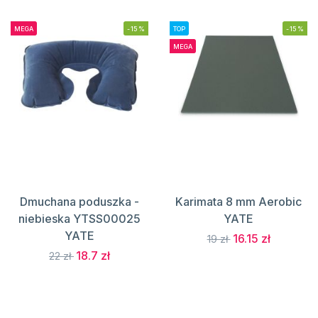
MEGA
-15%
TOP
-15%
MEGA
Dmuchana poduszka -
Karimata 8 mm Aerobic
niebieska YTSS00025
YATE
YATE
16.15 zł
19 zł
18.7 zł
22 zł