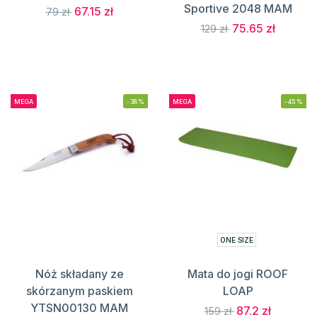
Sportive 2048 MAM
67.15 zł
79 zł
75.65 zł
129 zł
MEGA
-38%
MEGA
-45%
ONE SIZE
Nóż składany ze
Mata do jogi ROOF
skórzanym paskiem
LOAP
YTSN00130 MAM
87.2 zł
159 zł