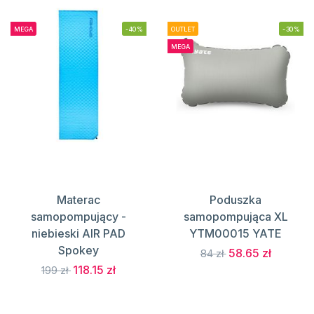
MEGA
-40%
OUTLET
-30%
MEGA
Materac
Poduszka
samopompujący -
samopompująca XL
niebieski AIR PAD
YTM00015 YATE
Spokey
58.65 zł
84 zł
118.15 zł
199 zł