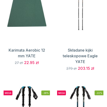
Karimata Aerobic 12
Składane kijki
mm YATE
teleskopowe Eagle
YATE
22.95 zł
27 zł
203.15 zł
279 zł
MEGA
-29%
MEGA
-22%