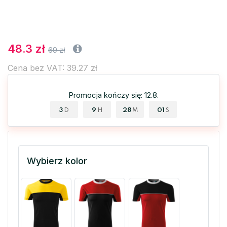
48.3 zł
69 zł
Cena bez VAT: 39.27 zł
Promocja kończy się: 12.8.
3
9
28
00
D
H
M
S
Wybierz kolor