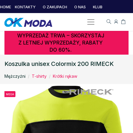
HOME
KONTAKTY
O ZAKUPACH
O NAS
KLUB
WYPRZEDAŻ TRWA – SKORZYSTAJ
Z LETNIEJ WYPRZEDAŻY, RABATY
DO 60%.
Koszulka unisex Colormix 200 RIMECK
Mężczyźni
T-shirty
Krótki rękaw
MEGA