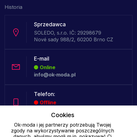
Historia
Sprzedawca
SOLEDO, s.r.o. IČ: 29298679
Nové sady 988/2, 60200 Brno CZ
E-mail
Online
info@ok-moda.pl
Telefon:
Offline
Cookies
Ok-moda i jej partnerzy potrzebują Twojej
Cookies - szczegółowe ustawienia
|
Więcej informacji
|
Polityka
zgody na wykorzystywanie poszczególnych
prywatności
danych, abyśmy mogli m.in. pokazywać Ci