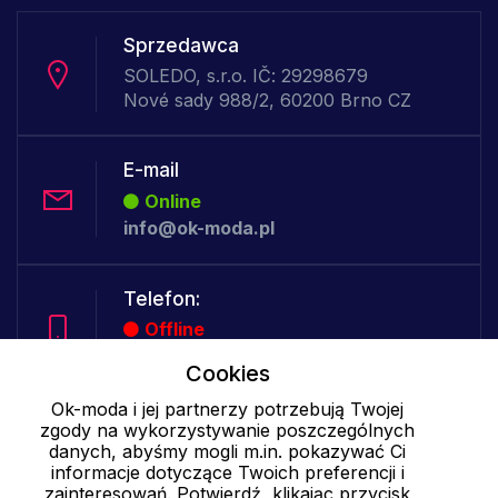
Sprzedawca
SOLEDO, s.r.o. IČ: 29298679
Nové sady 988/2, 60200 Brno CZ
E-mail
Online
info@ok-moda.pl
Telefon:
Offline
Cookies
Ok-moda i jej partnerzy potrzebują Twojej
Cookies - szczegółowe ustawienia
|
Więcej informacji
|
Polityka
zgody na wykorzystywanie poszczególnych
danych, abyśmy mogli m.in. pokazywać Ci
prywatności
informacje dotyczące Twoich preferencji i
zainteresowań. Potwierdź, klikając przycisk