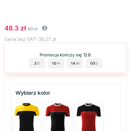
48.3 zł
69 zł
Cena bez VAT: 39.27 zł
Promocja kończy się: 12.8.
3
10
14
05
D
H
M
S
Wybierz kolor