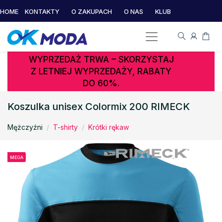
HOME
KONTAKTY
O ZAKUPACH
O NAS
KLUB
WYPRZEDAŻ TRWA – SKORZYSTAJ
Z LETNIEJ WYPRZEDAŻY, RABATY
DO 60%.
Koszulka unisex Colormix 200 RIMECK
Mężczyźni
T-shirty
Krótki rękaw
MEGA