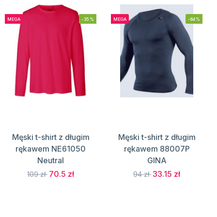
MEGA
-35%
MEGA
-64%
Męski t-shirt z długim
Męski t-shirt z długim
rękawem NE61050
rękawem 88007P
Neutral
GINA
70.5 zł
33.15 zł
109 zł
94 zł