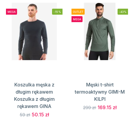
MEGA
-15%
OUTLET
-43%
MEGA
Koszulka męska z
Męski t-shirt
długim rękawem
termoaktywny GIMI-M
Koszulka z długim
KILPI
rękawem GINA
169.15 zł
299 zł
50.15 zł
59 zł