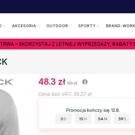
E
AKCESORIA
OUTDOOR
SPORTY
BRAND-WOR
TRWA – SKORZYSTAJ Z LETNIEJ WYPRZEDAŻY, RABATY 
CK
48.3 zł
69 zł
Cena bez VAT: 39.27 zł
Promocja kończy się: 12.8.
3
15
54
59
D
H
M
S