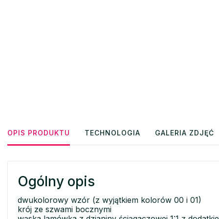
OPIS PRODUKTU
TECHNOLOGIA
GALERIA ZDJĘĆ
Ogólny opis
dwukolorowy wzór (z wyjątkiem kolorów 00 i 01)
krój ze szwami bocznymi
wąska lamówka z dzianiny ściągaczowej 1:1 z dodatki