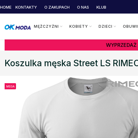
HOME
KONTAKTY
O ZAKUPACH
O NAS
KLUB
MĘŻCZYŹNI
KOBIETY
DZIECI
OBUWI
WYPRZEDAŻ 
Koszulka męska Street LS RIME
MEGA