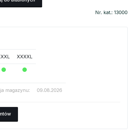
Nr. kat.: 13000
XXXL
XXXXL
cja magazynu:
09.08.2026
antów