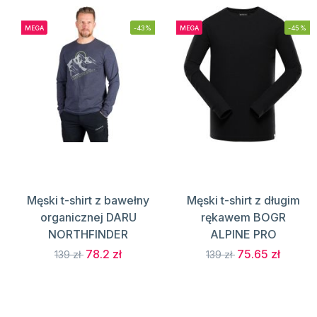
MEGA
-43%
MEGA
-45%
Męski t-shirt z bawełny
Męski t-shirt z długim
organicznej DARU
rękawem BOGR
NORTHFINDER
ALPINE PRO
78.2 zł
75.65 zł
139 zł
139 zł