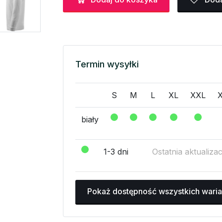
Termin wysyłki
S
M
L
XL
XXL
biały
1-3 dni
Ostatnia aktualiza
Pokaż dostępność wszystkich wari