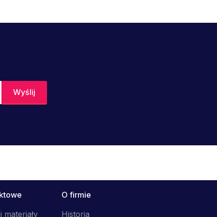
uktowe
O firmie
i materiały
Historia