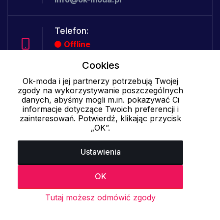
Telefon:
Offline
Cookies
Ok-moda i jej partnerzy potrzebują Twojej
Cookies - szczegółowe ustawienia
|
Więcej informacji
|
Polityka
zgody na wykorzystywanie poszczególnych
prywatności
danych, abyśmy mogli m.in. pokazywać Ci
informacje dotyczące Twoich preferencji i
zainteresowań. Potwierdź, klikając przycisk
„OK”.
Ustawienia
OK
Tutaj możesz odmówić zgody