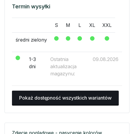
Termin wysyłki
S
M
L
XL
XXL
średni zielony
1-3
Ostatnia
09.08.2026
dni
aktualizacja
magazynu:
Pokaż dostępność wszystkich wariantów
Zdjęcie poglądowe - nasycenie kolorów