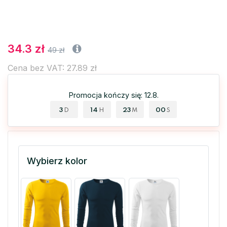
34.3 zł
49 zł
Cena bez VAT: 27.89 zł
Promocja kończy się: 12.8.
3
14
23
00
D
H
M
S
Wybierz kolor