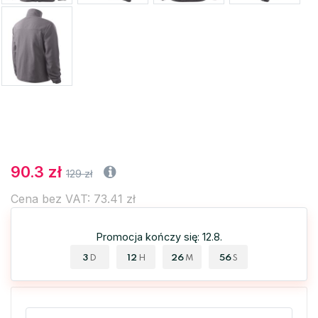
90.3 zł
129 zł
Cena bez VAT: 73.41 zł
Promocja kończy się: 12.8.
3
12
26
56
D
H
M
S