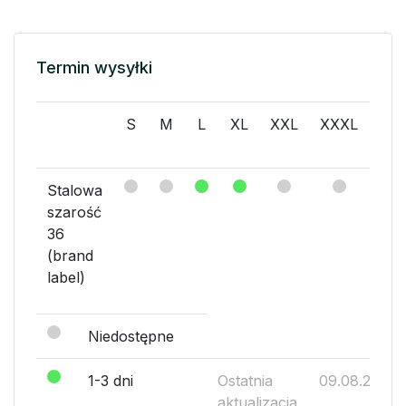
Termin wysyłki
S
M
L
XL
XXL
XXXL
2
(ori
Stalowa
szarość
36
(brand
label)
Niedostępne
1-3 dni
Ostatnia
09.08.2026
aktualizacja