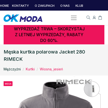
HOME
KONTAKTY
O ZAKUPACH
O NAS
KLUB
WYPRZEDAŻ TRWA – SKORZYSTAJ
Z LETNIEJ WYPRZEDAŻY, RABATY
DO 60%.
Męska kurtka polarowa Jacket 280
RIMECK
Mężczyźni
Kurtki
Wiosna, jesień
MEGA