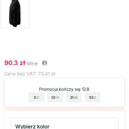
90.3 zł
129 zł
Cena bez VAT: 73.41 zł
Promocja kończy się: 12.8.
3
10
31
54
D
H
M
S
Wybierz kolor