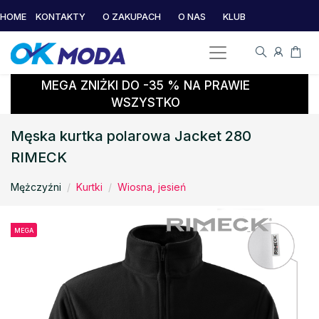
HOME
KONTAKTY
O ZAKUPACH
O NAS
KLUB
MEGA ZNIŻKI DO -35 % NA PRAWIE
WSZYSTKO
Męska kurtka polarowa Jacket 280
RIMECK
Mężczyźni
Kurtki
Wiosna, jesień
MEGA