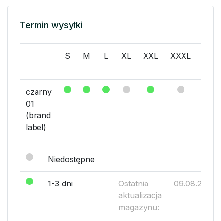
Termin wysyłki
S
M
L
XL
XXL
XXXL
XXX
czarny
01
(brand
label)
Niedostępne
1-3 dni
Ostatnia
09.08.2026
aktualizacja
magazynu: