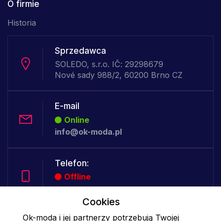
O firmie
Historia
Sprzedawca
SOLEDO, s.r.o. IČ: 29298679
Nové sady 988/2, 60200 Brno CZ
E-mail
Online
info@ok-moda.pl
Telefon:
Offline
Cookies
Ok-moda i jej partnerzy potrzebują Twojej
Cookies - szczegółowe ustawienia
|
Więcej informacji
|
Polityka