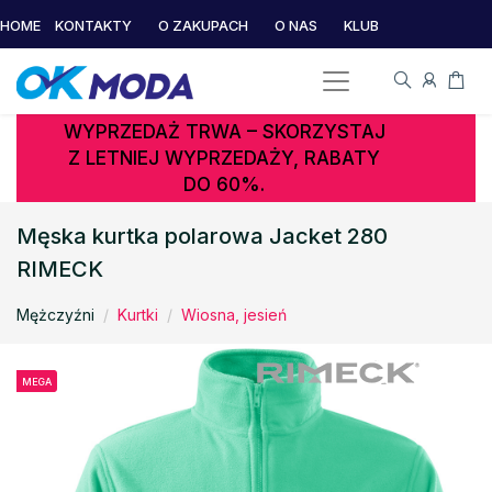
HOME
KONTAKTY
O ZAKUPACH
O NAS
KLUB
WYPRZEDAŻ TRWA – SKORZYSTAJ
Z LETNIEJ WYPRZEDAŻY, RABATY
DO 60%.
Męska kurtka polarowa Jacket 280
RIMECK
Mężczyźni
Kurtki
Wiosna, jesień
MEGA