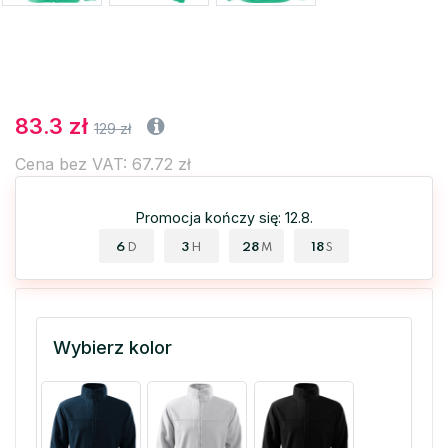
83.3 zł
129 zł
Cena bez VAT: 67.72 zł
Promocja kończy się: 12.8.
6
3
28
17
D
H
M
S
Wybierz kolor