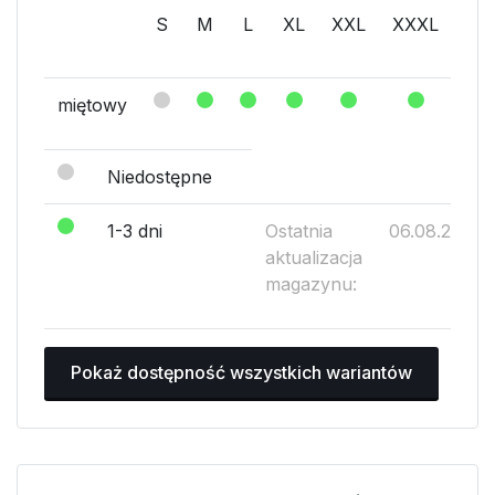
S
M
L
XL
XXL
XXXL
XX
miętowy
Niedostępne
1-3 dni
Ostatnia
06.08.2026
aktualizacja
magazynu:
Pokaż dostępność wszystkich wariantów