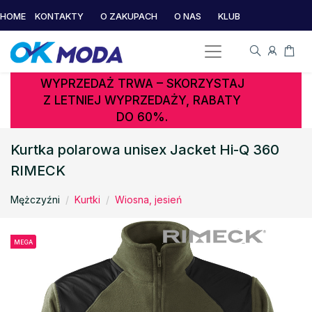
HOME
KONTAKTY
O ZAKUPACH
O NAS
KLUB
WYPRZEDAŻ TRWA – SKORZYSTAJ
Z LETNIEJ WYPRZEDAŻY, RABATY
DO 60%.
Kurtka polarowa unisex Jacket Hi-Q 360
RIMECK
Mężczyźni
Kurtki
Wiosna, jesień
MEGA