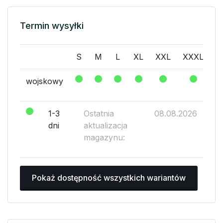
Termin wysyłki
S
M
L
XL
XXL
XXXL
wojskowy
1-3
Ostatnia
08.08.2026
dni
aktualizacja
magazynu:
Pokaż dostępność wszystkich wariantów