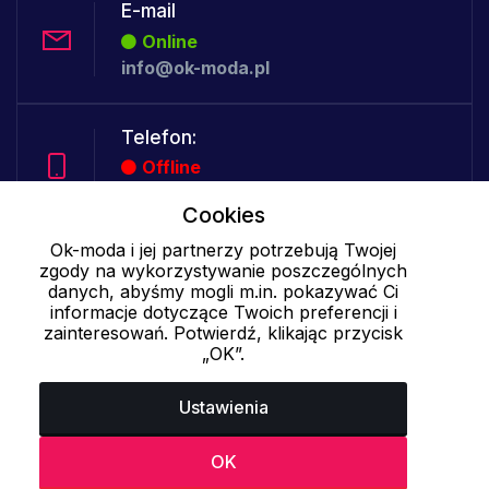
E-mail
Online
info@ok-moda.pl
Telefon:
Offline
Cookies
Ok-moda i jej partnerzy potrzebują Twojej
Cookies - szczegółowe ustawienia
|
Więcej informacji
|
Polityka
zgody na wykorzystywanie poszczególnych
prywatności
danych, abyśmy mogli m.in. pokazywać Ci
informacje dotyczące Twoich preferencji i
zainteresowań. Potwierdź, klikając przycisk
„OK”.
Ustawienia
OK