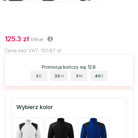
125.3 zł
179 zł
Cena bez VAT: 101.87 zł
Promocja kończy się: 12.8.
3
22
3
40
D
H
M
S
Wybierz kolor