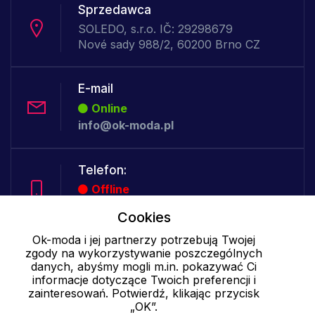
Sprzedawca
SOLEDO, s.r.o. IČ: 29298679
Nové sady 988/2, 60200 Brno CZ
E-mail
Online
info@ok-moda.pl
Telefon:
Offline
Cookies
Ok-moda i jej partnerzy potrzebują Twojej
Cookies - szczegółowe ustawienia
|
Więcej informacji
|
Polityka
zgody na wykorzystywanie poszczególnych
prywatności
danych, abyśmy mogli m.in. pokazywać Ci
informacje dotyczące Twoich preferencji i
zainteresowań. Potwierdź, klikając przycisk
„OK”.