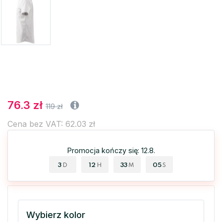
76.3 zł
119 zł
Cena bez VAT: 62.03 zł
Promocja kończy się: 12.8.
3
12
33
04
D
H
M
S
Wybierz kolor