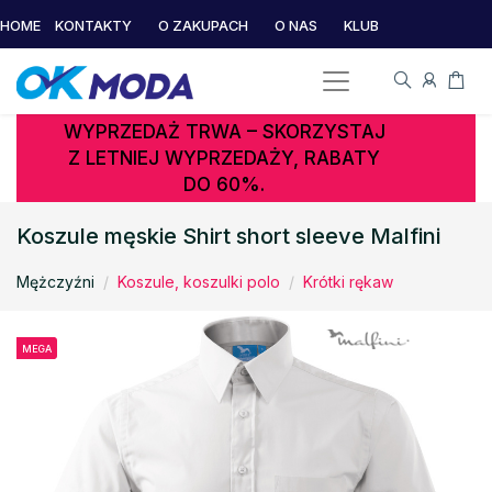
HOME
KONTAKTY
O ZAKUPACH
O NAS
KLUB
WYPRZEDAŻ TRWA – SKORZYSTAJ
Z LETNIEJ WYPRZEDAŻY, RABATY
DO 60%.
Koszule męskie Shirt short sleeve Malfini
Mężczyźni
Koszule, koszulki polo
Krótki rękaw
MEGA