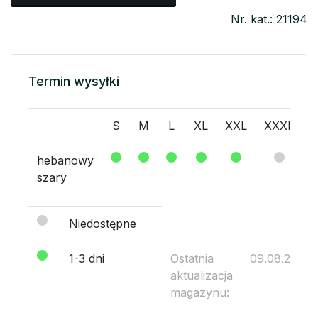
Nr. kat.: 21194
Termin wysyłki
S
M
L
XL
XXL
XXXL
hebanowy
szary
Niedostępne
1-3 dni
Ostatnia
09.08.2026
aktualizacja
magazynu: