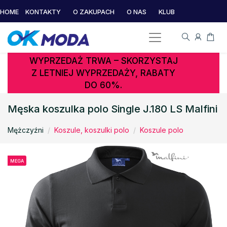
HOME
KONTAKTY
O ZAKUPACH
O NAS
KLUB
WYPRZEDAŻ TRWA – SKORZYSTAJ
Z LETNIEJ WYPRZEDAŻY, RABATY
DO 60%.
Męska koszulka polo Single J.180 LS Malfini
Mężczyźni
Koszule, koszulki polo
Koszule polo
MEGA