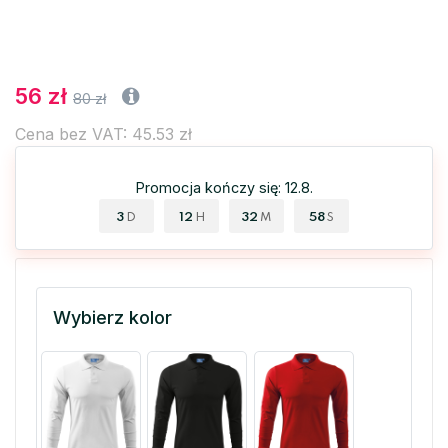
56 zł
80 zł
Cena bez VAT: 45.53 zł
Promocja kończy się: 12.8.
3
12
32
57
D
H
M
S
Wybierz kolor