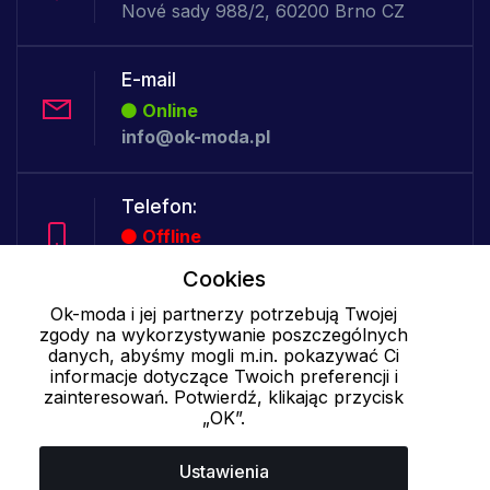
Nové sady 988/2, 60200 Brno CZ
E-mail
Online
info@ok-moda.pl
Telefon:
Offline
Cookies
Ok-moda i jej partnerzy potrzebują Twojej
Cookies - szczegółowe ustawienia
|
Więcej informacji
|
Polityka
zgody na wykorzystywanie poszczególnych
danych, abyśmy mogli m.in. pokazywać Ci
prywatności
informacje dotyczące Twoich preferencji i
zainteresowań. Potwierdź, klikając przycisk
„OK”.
Ustawienia