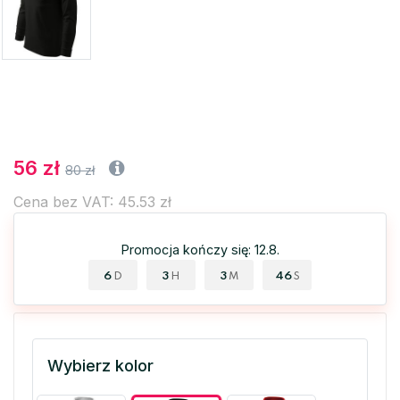
56 zł
80 zł
Cena bez VAT: 45.53 zł
Promocja kończy się: 12.8.
6
3
3
46
D
H
M
S
Wybierz kolor