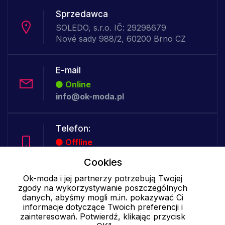
Sprzedawca
SOLEDO, s.r.o. IČ: 29298679
Nové sady 988/2, 60200 Brno CZ
E-mail
Online
info@ok-moda.pl
Telefon:
Offline
Cookies
Ok-moda i jej partnerzy potrzebują Twojej
Cookies - szczegółowe ustawienia
|
Więcej informacji
|
Polityka
zgody na wykorzystywanie poszczególnych
prywatności
danych, abyśmy mogli m.in. pokazywać Ci
informacje dotyczące Twoich preferencji i
zainteresowań. Potwierdź, klikając przycisk