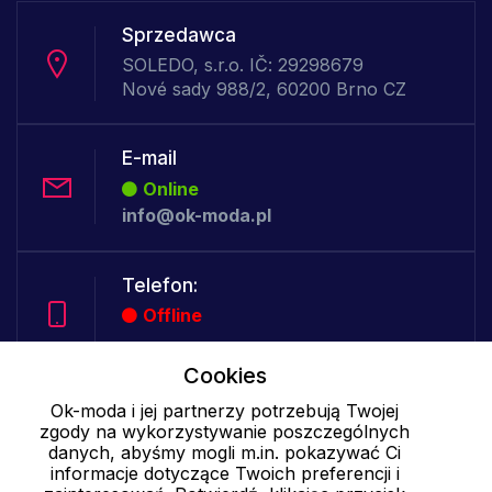
Sprzedawca
SOLEDO, s.r.o. IČ: 29298679
Nové sady 988/2, 60200 Brno CZ
E-mail
Online
info@ok-moda.pl
Telefon:
Offline
Cookies
Cookies - szczegółowe ustawienia
|
Więcej informacji
|
Polityka
Ok-moda i jej partnerzy potrzebują Twojej
zgody na wykorzystywanie poszczególnych
prywatności
danych, abyśmy mogli m.in. pokazywać Ci
informacje dotyczące Twoich preferencji i