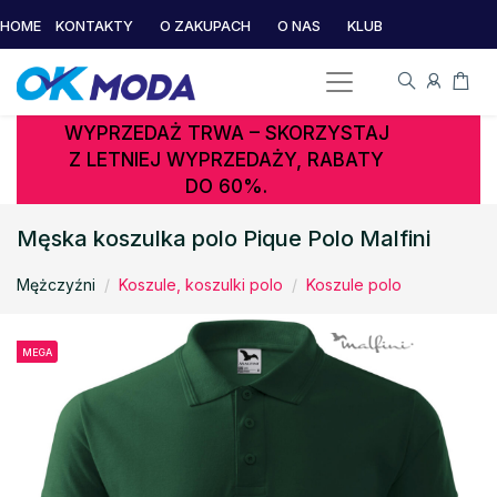
HOME
KONTAKTY
O ZAKUPACH
O NAS
KLUB
WYPRZEDAŻ TRWA – SKORZYSTAJ
Z LETNIEJ WYPRZEDAŻY, RABATY
DO 60%.
Męska koszulka polo Pique Polo Malfini
Mężczyźni
Koszule, koszulki polo
Koszule polo
MEGA