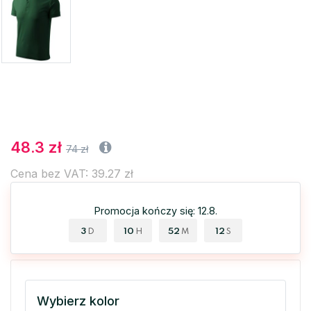
48.3 zł
74 zł
Cena bez VAT: 39.27 zł
Promocja kończy się: 12.8.
3
10
52
11
D
H
M
S
Wybierz kolor