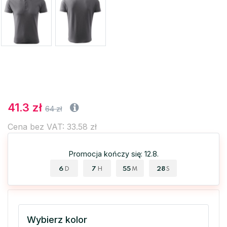
41.3 zł
64 zł
Cena bez VAT: 33.58 zł
Promocja kończy się: 12.8.
6
7
55
27
D
H
M
S
Wybierz kolor