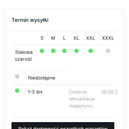
Termin wysyłki
S
M
L
XL
XXL
XXXL
Stalowa
szarość
Niedostępne
1-3 dni
Ostatnia
06.08.2026
aktualizacja
magazynu:
Pokaż dostępność wszystkich wariantów