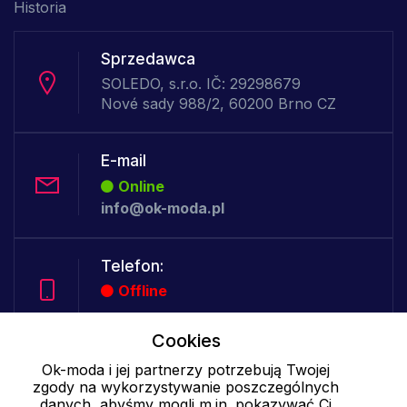
Historia
Sprzedawca
SOLEDO, s.r.o. IČ: 29298679
Nové sady 988/2, 60200 Brno CZ
E-mail
Online
info@ok-moda.pl
Telefon:
Offline
Cookies
Cookies - szczegółowe ustawienia
|
Więcej informacji
|
Polityka
Ok-moda i jej partnerzy potrzebują Twojej
zgody na wykorzystywanie poszczególnych
prywatności
danych, abyśmy mogli m.in. pokazywać Ci