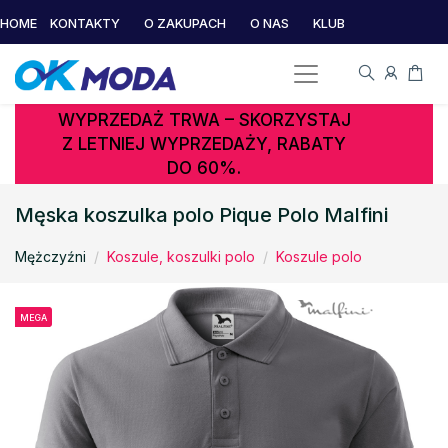
HOME
KONTAKTY
O ZAKUPACH
O NAS
KLUB
WYPRZEDAŻ TRWA – SKORZYSTAJ
Z LETNIEJ WYPRZEDAŻY, RABATY
DO 60%.
Męska koszulka polo Pique Polo Malfini
Mężczyźni
Koszule, koszulki polo
Koszule polo
MEGA