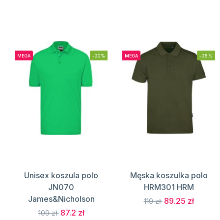
MEGA
-20%
MEGA
-25%
Unisex koszula polo
Męska koszulka polo
JN070
HRM301 HRM
James&Nicholson
89.25 zł
119 zł
87.2 zł
109 zł