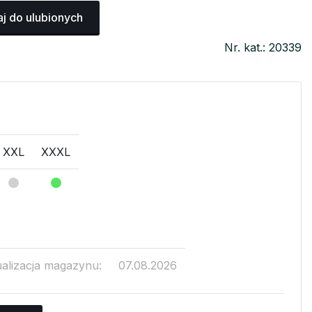
j do ulubionych
Nr. kat.: 20339
XXL
XXXL
ualizacja magazynu:
07.08.2026