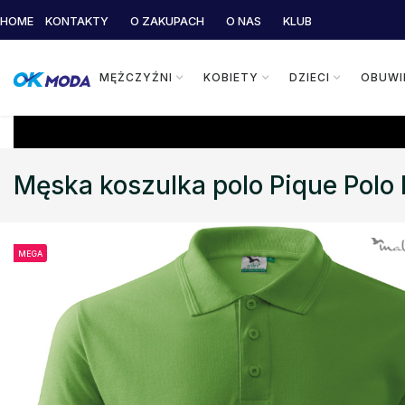
HOME
KONTAKTY
O ZAKUPACH
O NAS
KLUB
MĘŻCZYŹNI
KOBIETY
DZIECI
OBUWI
Męska koszulka polo Pique Polo 
MEGA