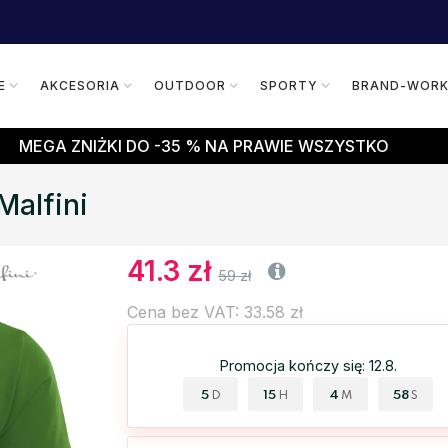
E
AKCESORIA
OUTDOOR
SPORTY
BRAND-WOR
MEGA ZNIŻKI DO -35 % NA PRAWIE WSZYSTKO
Malfini
41.3 zł
59 zł
Cena bez VAT: 33.58 zł
Promocja kończy się: 12.8.
5
15
4
57
D
H
M
S