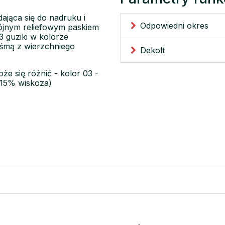
ająca się do nadruku i
Odpowiedni okres
wójnym reliefowym paskiem
3 guziki w kolorze
aśmą z wierzchniego
Dekolt
że się różnić - kolor 03 -
 15% wiskoza)