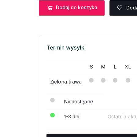
Dodaj do koszyka
Doda
Termin wysyłki
S
M
L
XL
Zielona trawa
Niedostępne
1-3 dni
Ostatnia akt