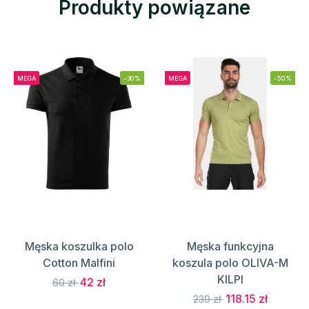
Produkty powiązane
MEGA
-30%
MEGA
-50%
Męska koszulka polo
Męska funkcyjna
Cotton Malfini
koszula polo OLIVA-M
KILPI
42 zł
60 zł
118.15 zł
239 zł