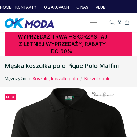
HOME
KONTAKTY
O ZAKUPACH
O NAS
KLUB
WYPRZEDAŻ TRWA – SKORZYSTAJ
Z LETNIEJ WYPRZEDAŻY, RABATY
DO 60%.
Męska koszulka polo Pique Polo Malfini
Mężczyźni
Koszule, koszulki polo
Koszule polo
MEGA