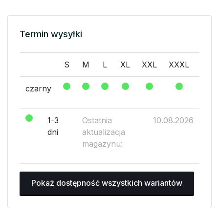
Termin wysyłki
S
M
L
XL
XXL
XXXL
XXX
czarny
1-3
Ostatnia
10.08.2026
dni
aktualizacja
magazynu:
Pokaż dostępność wszystkich wariantów