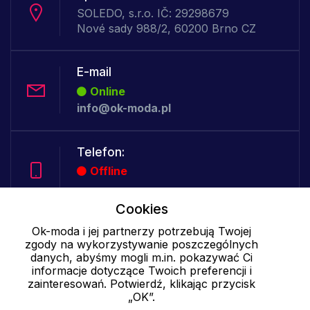
SOLEDO, s.r.o. IČ: 29298679
Nové sady 988/2, 60200 Brno CZ
E-mail
Online
info@ok-moda.pl
Telefon:
Offline
Cookies
Cookies - szczegółowe ustawienia
|
Więcej informacji
|
Polityka
Ok-moda i jej partnerzy potrzebują Twojej
zgody na wykorzystywanie poszczególnych
prywatności
danych, abyśmy mogli m.in. pokazywać Ci
informacje dotyczące Twoich preferencji i
zainteresowań. Potwierdź, klikając przycisk
„OK”.