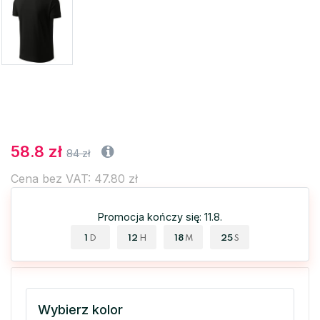
58.8 zł
84 zł
Cena bez VAT: 47.80 zł
Promocja kończy się: 11.8.
1
12
18
25
D
H
M
S
Wybierz kolor