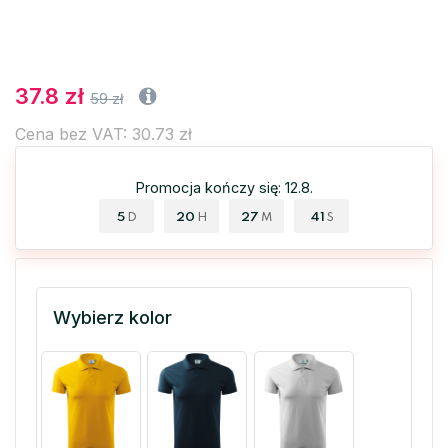
37.8 zł
59 zł
Cena bez VAT: 30.73 zł
Promocja kończy się: 12.8.
5
20
27
41
D
H
M
S
Wybierz kolor