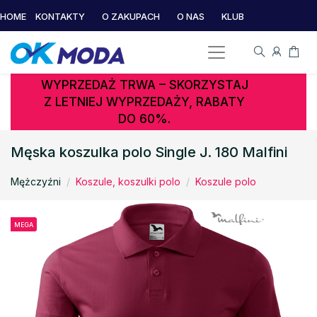
HOME
KONTAKTY
O ZAKUPACH
O NAS
KLUB
WYPRZEDAŻ TRWA – SKORZYSTAJ
Z LETNIEJ WYPRZEDAŻY, RABATY
DO 60%.
Męska koszulka polo Single J. 180 Malfini
Mężczyźni
Koszule, koszulki polo
Koszule polo
MEGA