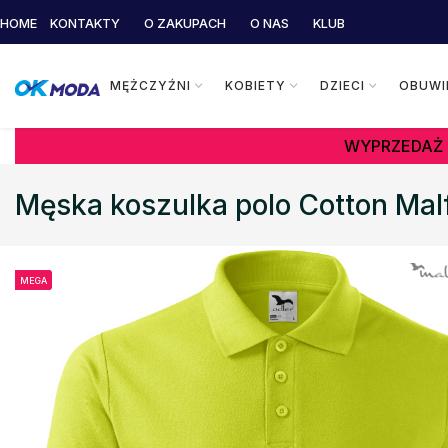
HOME
KONTAKTY
O ZAKUPACH
O NAS
KLUB
MĘŻCZYŹNI
KOBIETY
DZIECI
OBUWI
WYPRZEDAŻ 
Męska koszulka polo Cotton Malf
MEGA