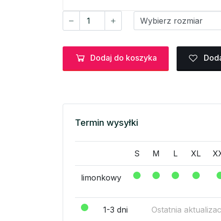
Dodaj do koszyka
Doda
Termin wysyłki
S
M
L
XL
X
limonkowy
1-3 dni
Ostatnia aktualiza