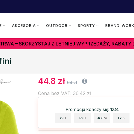
E
AKCESORIA
OUTDOOR
SPORTY
BRAND-WOR
TRWA – SKORZYSTAJ Z LETNIEJ WYPRZEDAŻY, RABATY 
ini
44.8 zł
64 zł
Cena bez VAT: 36.42 zł
Promocja kończy się: 12.8.
6
13
47
16
D
H
M
S