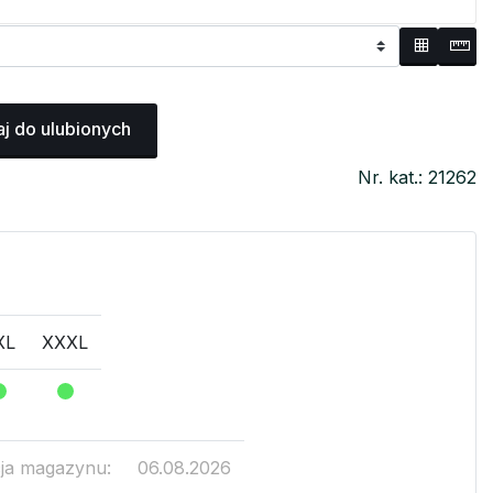
j do ulubionych
Nr. kat.: 21262
XL
XXXL
cja magazynu:
06.08.2026