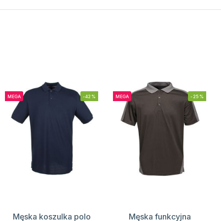
MEGA
-42%
MEGA
-25%
Męska koszulka polo
Męska funkcyjna