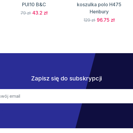
PUI10 B&C
koszulka polo H475
Henbury
43.2 zł
79 zł
96.75 zł
129 zł
Zapisz się do subskrypcji