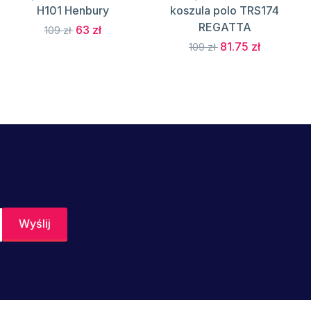
H101 Henbury
koszula polo TRS174
REGATTA
63 zł
109 zł
81.75 zł
109 zł