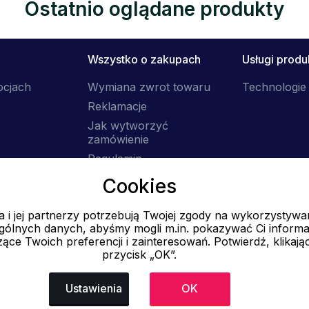
Ostatnio oglądane produkty
Wszystko o zakupach
Usługi prod
ocjach
Wymiana zwrot towaru
Technologie 
Reklamacje
Jak wytworzyć
zamówienie
Regulamin
Dostawa
Cookies
 i jej partnerzy potrzebują Twojej zgody na wykorzystywa
E-mail
ólnych danych, abyśmy mogli m.in. pokazywać Ci informa
Online
ące Twoich preferencji i zainteresowań. Potwierdź, klikają
przycisk „OK”.
info@ok-moda.pl
Ustawienia
OK