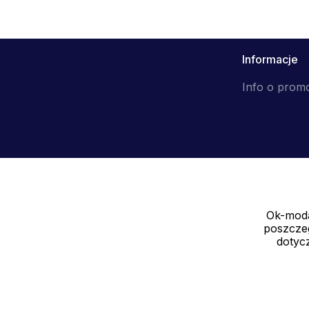
Informacje
Info o prom
Ok-moda
Sprzedawca
poszczeg
SOLEDO, s.r.o. IČ: 29298679
dotycz
Nové sady 988/2, 60200 Brno CZ