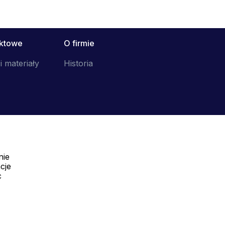
uktowe
O firmie
i materiały
Historia
nie
Telefon:
cje
Offline
c