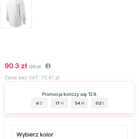
90.3 zł
129 zł
Cena bez VAT: 73.41 zł
Promocja kończy się: 12.8.
6
17
54
01
D
H
M
S
Wybierz kolor