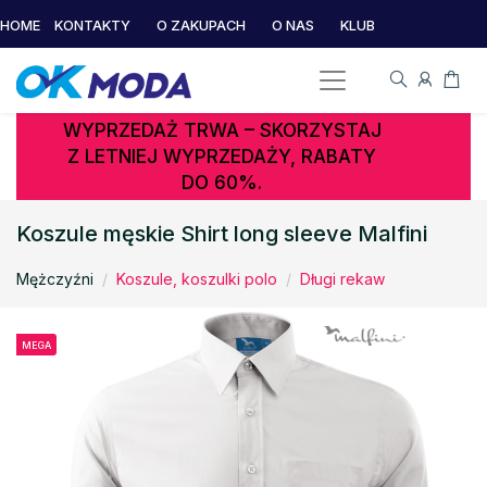
HOME
KONTAKTY
O ZAKUPACH
O NAS
KLUB
WYPRZEDAŻ TRWA – SKORZYSTAJ
Z LETNIEJ WYPRZEDAŻY, RABATY
DO 60%.
Koszule męskie Shirt long sleeve Malfini
Mężczyźni
Koszule, koszulki polo
Długi rekaw
MEGA