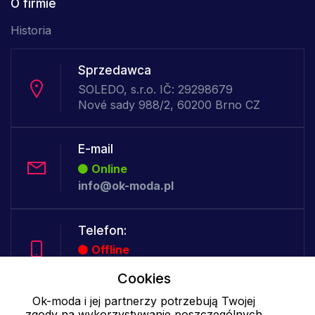
O firmie
Historia
Sprzedawca
SOLEDO, s.r.o. IČ: 29298679
Nové sady 988/2, 60200 Brno CZ
E-mail
Online
info@ok-moda.pl
Telefon:
Offline
Cookies
Ok-moda i jej partnerzy potrzebują Twojej
Cookies - szczegółowe ustawienia
|
Więcej informacji
|
Polityka
zgody na wykorzystywanie poszczególnych