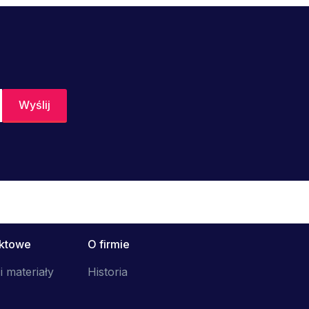
uktowe
O firmie
i materiały
Historia