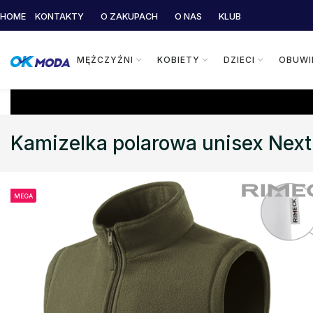
HOME
KONTAKTY
O ZAKUPACH
O NAS
KLUB
MĘŻCZYŹNI
KOBIETY
DZIECI
OBUWI
Kamizelka polarowa unisex Nex
MEGA