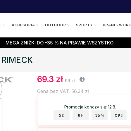
E
AKCESORIA
OUTDOOR
SPORTY
BRAND-WOR
MEGA ZNIŻKI DO -35 % NA PRAWIE WSZYSTKO
t RIMECK
69.3 zł
99 zł
Cena bez VAT: 56.34 zł
Promocja kończy się: 12.8.
5
8
36
09
D
H
M
S