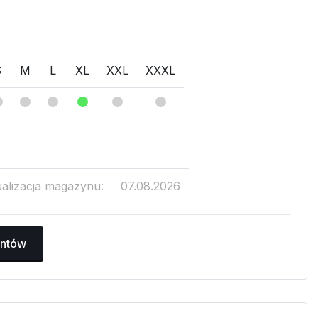
S
M
L
XL
XXL
XXXL
ualizacja magazynu:
07.08.2026
antów