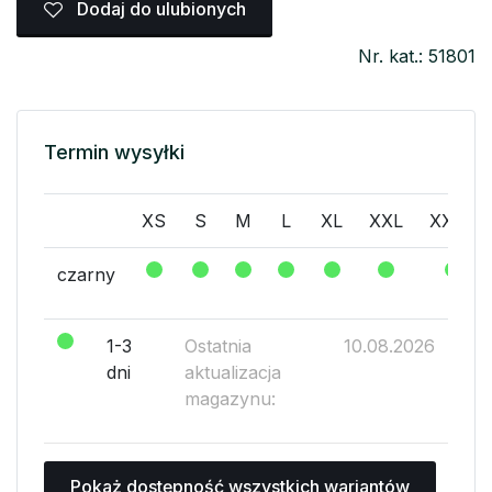
Dodaj do ulubionych
Nr. kat.: 51801
Termin wysyłki
XS
S
M
L
XL
XXL
XXXL
czarny
1-3
Ostatnia
10.08.2026
dni
aktualizacja
magazynu:
Pokaż dostępność wszystkich wariantów