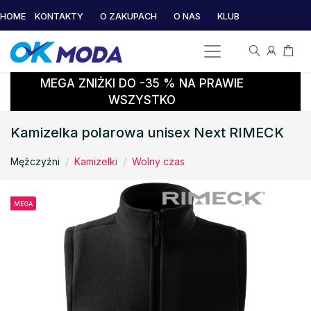
HOME
KONTAKTY
O ZAKUPACH
O NAS
KLUB
MEGA ZNIŻKI DO -35 % NA PRAWIE
WSZYSTKO
Kamizelka polarowa unisex Next RIMECK
Mężczyźni
Kamizelki
Wolny czas
MEGA