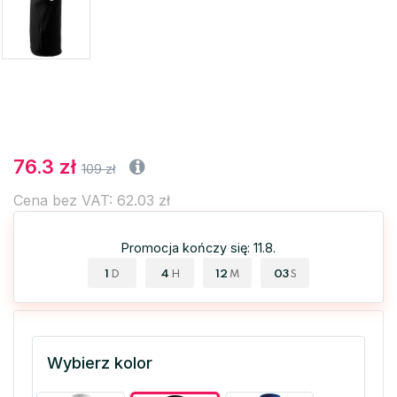
76.3 zł
109 zł
Cena bez VAT: 62.03 zł
Promocja kończy się: 11.8.
1
4
12
03
D
H
M
S
Wybierz kolor