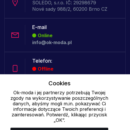
SOLEDO, s.r.o. IČ: 29298679
Nové sady 988/2, 60200 Brno CZ
E-mail
Online
info@ok-moda.pl
Telefon:
Offline
Cookies
Ok-moda i jej partnerzy potrzebują Twojej
Cookies - szczegółowe ustawienia
|
Więcej informacji
|
Polityka
zgody na wykorzystywanie poszczególnych
prywatności
danych, abyśmy mogli m.in. pokazywać Ci
informacje dotyczące Twoich preferencji i
zainteresowań. Potwierdź, klikając przycisk
„OK”.