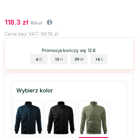
118.3 zł
169 zł
Cena bez VAT: 96.18 zł
Promocja kończy się: 12.8.
6
15
39
14
D
H
M
S
Wybierz kolor