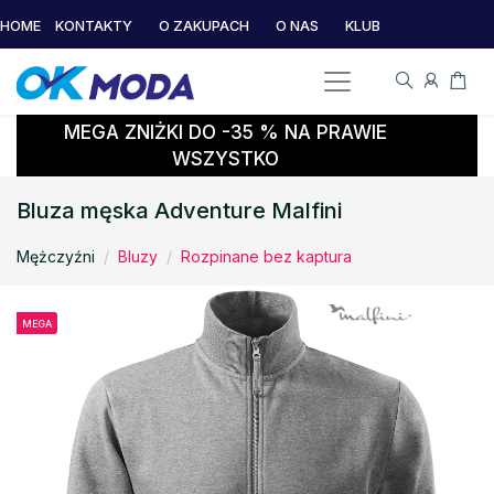
HOME
KONTAKTY
O ZAKUPACH
O NAS
KLUB
MEGA ZNIŻKI DO -35 % NA PRAWIE
WSZYSTKO
Bluza męska Adventure Malfini
Mężczyźni
Bluzy
Rozpinane bez kaptura
MEGA