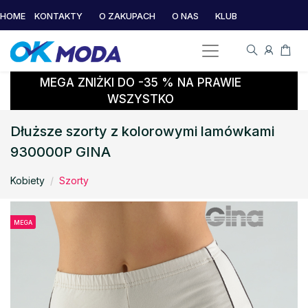
HOME
KONTAKTY
O ZAKUPACH
O NAS
KLUB
MEGA ZNIŻKI DO -35 % NA PRAWIE
WSZYSTKO
Dłuższe szorty z kolorowymi lamówkami
930000P GINA
Kobiety
Szorty
MEGA