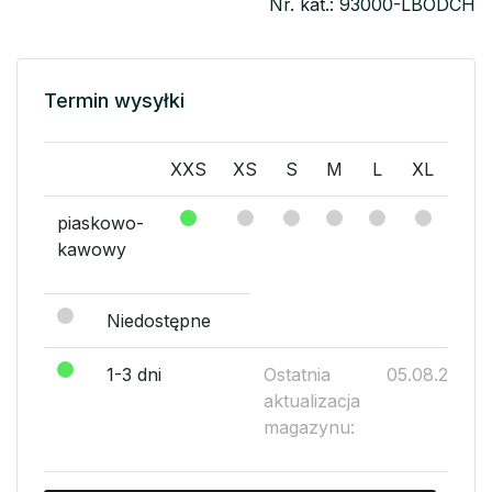
Nr. kat.: 93000-LBODCH
Termin wysyłki
XXS
XS
S
M
L
XL
XX
piaskowo-
kawowy
Niedostępne
1-3 dni
Ostatnia
05.08.2026
aktualizacja
magazynu: