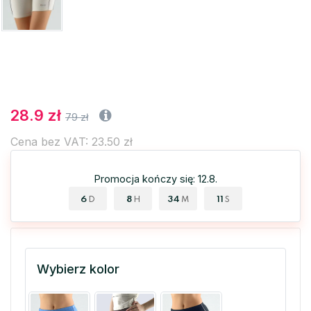
28.9 zł
79 zł
Cena bez VAT: 23.50 zł
Promocja kończy się: 12.8.
6
8
34
11
D
H
M
S
Wybierz kolor