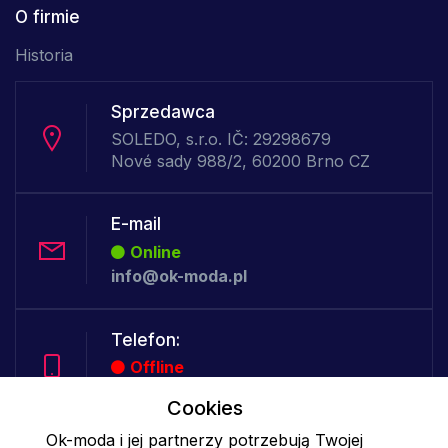
O firmie
Historia
Sprzedawca
SOLEDO, s.r.o. IČ: 29298679
Nové sady 988/2, 60200 Brno CZ
E-mail
Online
info@ok-moda.pl
Telefon:
Offline
Cookies
Ok-moda i jej partnerzy potrzebują Twojej