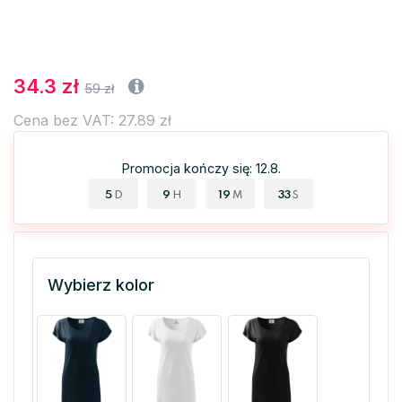
34.3 zł
59 zł
Cena bez VAT: 27.89 zł
Promocja kończy się: 12.8.
5
9
19
32
D
H
M
S
Wybierz kolor