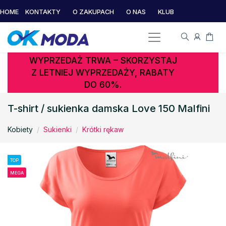
HOME
KONTAKTY
O ZAKUPACH
O NAS
KLUB
WYPRZEDAŻ TRWA – SKORZYSTAJ
Z LETNIEJ WYPRZEDAŻY, RABATY
DO 60%.
T-shirt / sukienka damska Love 150 Malfini
Kobiety
Sukienki
Krótki rękaw
TOP
MEGA