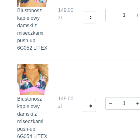
149.00
Biustonosz
zł
kąpielowy
damski z
miseczkami
push-up
6G052 LITEX
149.00
Biustonosz
zł
kąpielowy
damski z
miseczkami
push-up
6G054 LITEX