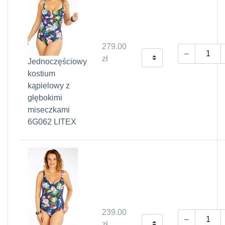
279.00
zł
Jednoczęściowy
kostium
kąpielowy z
głębokimi
miseczkami
6G062 LITEX
239.00
zł