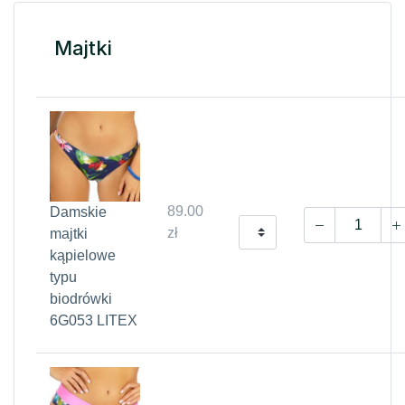
Majtki
89.00
Damskie
zł
majtki
kąpielowe
typu
biodrówki
6G053 LITEX