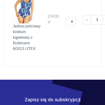
219.00
zł
Jednoczęściowy
kostium
kąpielowy z
fiszbinami
6G013 LITEX
Zapisz się do subskrypcji