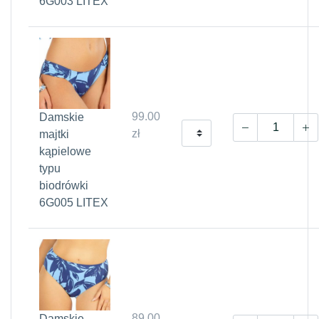
6G003 LITEX
99.00
Damskie
zł
majtki
kąpielowe
typu
biodrówki
6G005 LITEX
89.00
Damskie