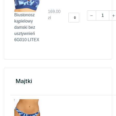
169.00
Biustonosz
zł
kąpielowy
damski bez
usztywnień
6G010 LITEX
Majtki