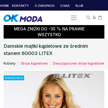
HOME
KONTAKTY
O ZAKUPACH
O NAS
KLUB
MEGA ZNIŻKI DO -35 % NA PRAWIE
WSZYSTKO
Damskie majtki kąpielowe ze średnim
stanem 6G003 LITEX
Kobiety
Stroje kąpielowe
Dwuczęściowe stroje kąpielowe
NOWA KOLEKCJA