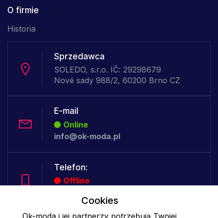
O firmie
Historia
Sprzedawca
SOLEDO, s.r.o. IČ: 29298679
Nové sady 988/2, 60200 Brno CZ
E-mail
Online
info@ok-moda.pl
Telefon:
Offline
Cookies
Ok-moda i jej partnerzy potrzebują Twojej