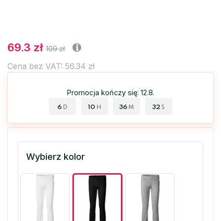
69.3 zł
109 zł
Cena bez VAT: 56.34 zł
Promocja kończy się: 12.8.
6
10
36
32
D
H
M
S
Wybierz kolor