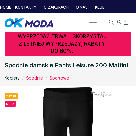
HOME
KONTAKTY
O ZAKUPACH
O NAS
KLUB
WYPRZEDAŻ TRWA – SKORZYSTAJ
Z LETNIEJ WYPRZEDAŻY, RABATY
DO 60%.
Spodnie damskie Pants Leisure 200 Malfini
Kobiety
Spodnie
Sportowe
OUTLET
MEGA