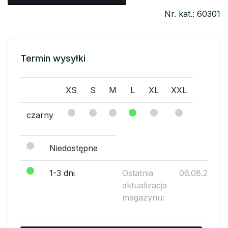
Nr. kat.: 60301
Termin wysyłki
XS
S
M
L
XL
XXL
czarny
Niedostępne
1-3 dni
Ostatnia
06.08.2026
aktualizacja
magazynu: