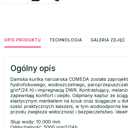
OPIS PRODUKTU
TECHNOLOGIA
GALERIA ZDJĘĆ
Ogólny opis
Damska kurtka narciarska COMEDA została zaprojekt
hydrofobowego, wodoszczelnego, paroprzepuszczaln
g/m²/24 h) i impregnacją DWR. Kontrastujący, melanżo
zapewniają komfort i ciepło. Odpinany kaptur ze śc
elastycznym mankietem na kciuk oraz ściągacze u doł
sześć praktycznych kieszeni, w tym wodoodporna kiesz
przodu zwiększa widoczność i bezpieczeństwo. Ideal
Słup wody: 10 000 mm
Oddychalność: 5000 g/m2/24h