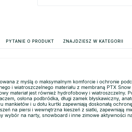
PYTANIE O PRODUKT
ZNAJDZIESZ W KATEGORII
owana z myślą o maksymalnym komforcie i ochronie podc
ego i wiatroszczelnego materiału z membraną PTX Snow
wy materiał jest również hydrofobowy i wiatroszczelny. Pó
iągaczem, osłona podbródka, długi zamek błyskawiczny, a
u mankietów i u dołu kurtki zapewniają doskonałą ochronę 
eń na piersi i wewnętrzna kieszeń z siatki, zapewniają mi
ny wybór na narty, snowboard i inne zimowe aktywności n