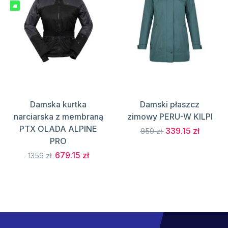
Damska kurtka
Damski płaszcz
narciarska z membraną
zimowy PERU-W KILPI
PTX OLADA ALPINE
339.15 zł
859 zł
PRO
679.15 zł
1359 zł