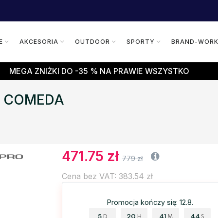
E
AKCESORIA
OUTDOOR
SPORTY
BRAND-WOR
MEGA ZNIŻKI DO -35 % NA PRAWIE WSZYSTKO
TX COMEDA
471.75 zł
779 zł
Cena bez VAT: 383.54 zł
Promocja kończy się: 12.8.
5
20
41
43
D
H
M
S