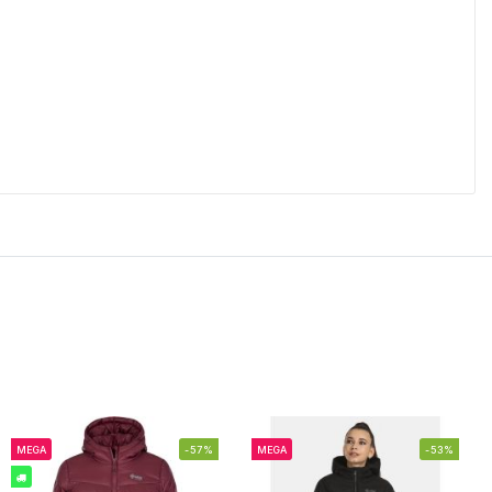
MEGA
-57%
MEGA
-53%