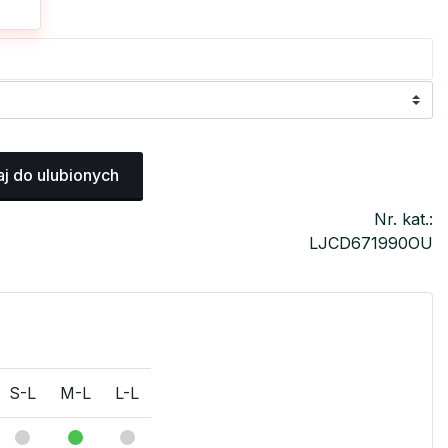
j do ulubionych
Nr. kat.:
LJCD671990OU
S-L
M-L
L-L