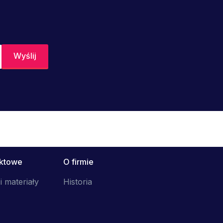
uktowe
O firmie
i materiały
Historia