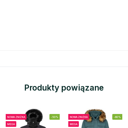
Produkty powiązane
NOWA ZNIŻKA
-50%
NOWA ZNIŻKA
-60%
MEGA
MEGA