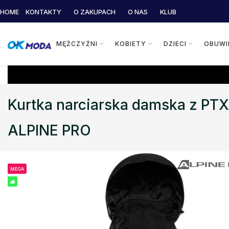
HOME
KONTAKTY
O ZAKUPACH
O NAS
KLUB
MĘŻCZYŹNI
KOBIETY
DZIECI
OBUWI
Kurtka narciarska damska z P
ALPINE PRO
MEGA