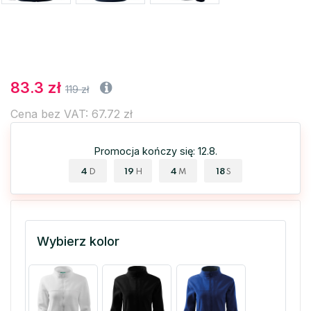
83.3 zł
119 zł
Cena bez VAT: 67.72 zł
Promocja kończy się: 12.8.
4
19
4
17
D
H
M
S
Wybierz kolor