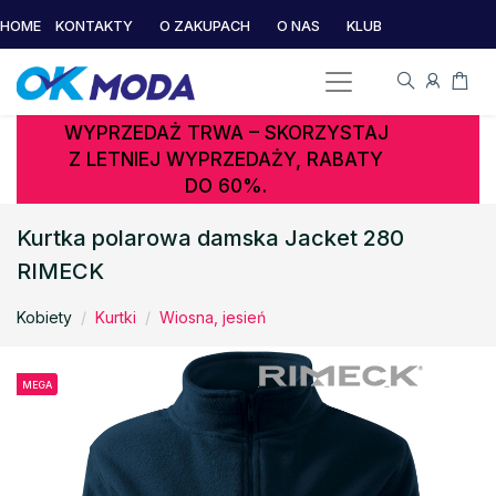
HOME
KONTAKTY
O ZAKUPACH
O NAS
KLUB
WYPRZEDAŻ TRWA – SKORZYSTAJ
Z LETNIEJ WYPRZEDAŻY, RABATY
DO 60%.
Kurtka polarowa damska Jacket 280
RIMECK
Kobiety
Kurtki
Wiosna, jesień
MEGA