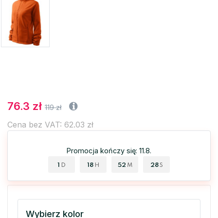
76.3 zł
119 zł
Cena bez VAT: 62.03 zł
Promocja kończy się: 11.8.
1
18
52
28
D
H
M
S
Wybierz kolor