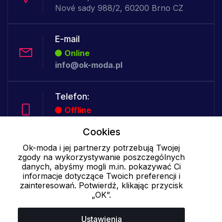
Nové sady 988/2, 60200 Brno CZ
E-mail
Online
info@ok-moda.pl
Telefon:
Offline
Cookies
Ok-moda i jej partnerzy potrzebują Twojej
Cookies - szczegółowe ustawienia
|
Więcej informacji
|
Polityka
zgody na wykorzystywanie poszczególnych
prywatności
danych, abyśmy mogli m.in. pokazywać Ci
informacje dotyczące Twoich preferencji i
zainteresowań. Potwierdź, klikając przycisk
„OK”.
Ustawienia