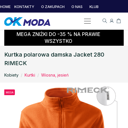
HOME
KONTAKTY
O ZAKUPACH
O NAS
KLUB
MEGA ZNIŻKI DO -35 % NA PRAWIE
WSZYSTKO
Kurtka polarowa damska Jacket 280
RIMECK
Kobiety
Kurtki
Wiosna, jesień
MEGA