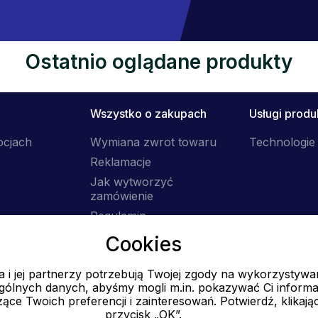
Ostatnio oglądane produkty
Wszystko o zakupach
Usługi prod
ocjach
Wymiana zwrot towaru
Technologie 
Reklamacje
Jak wytworzyć
zamówienie
Regulamin
Dostawa
Cookies
 i jej partnerzy potrzebują Twojej zgody na wykorzystywa
E-mail
ólnych danych, abyśmy mogli m.in. pokazywać Ci informa
Online
ące Twoich preferencji i zainteresowań. Potwierdź, klikają
przycisk „OK”.
info@ok-moda.pl