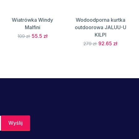
Wiatrówka Windy
Wodoodporna kurtka
Malfini
outdoorowa JALUU-U
KILPI
55.5 zł
109 zł
92.65 zł
279 zł