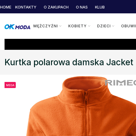
HOME
KONTAKTY
O ZAKUPACH
O NAS
KLUB
MĘŻCZYŹNI
KOBIETY
DZIECI
OBUWI
Kurtka polarowa damska Jacke
MEGA