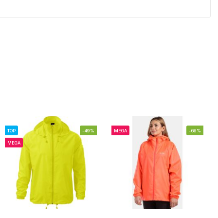
TOP
-49%
MEGA
-66%
MEGA