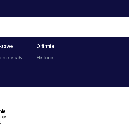
uktowe
O firmie
i materiały
Historia
nie
Telefon:
cje
Offline
c