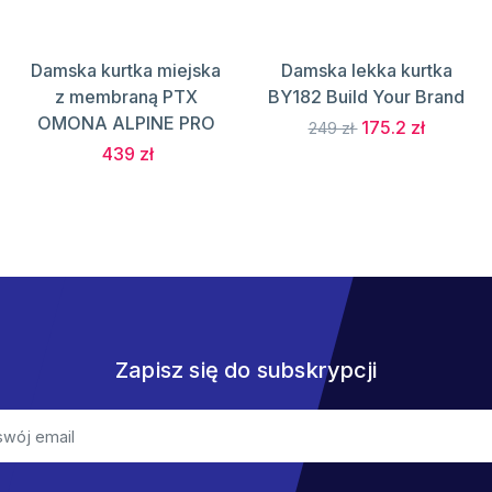
Damska kurtka miejska
Damska lekka kurtka
z membraną PTX
BY182 Build Your Brand
OMONA ALPINE PRO
175.2 zł
249 zł
439 zł
Zapisz się do subskrypcji