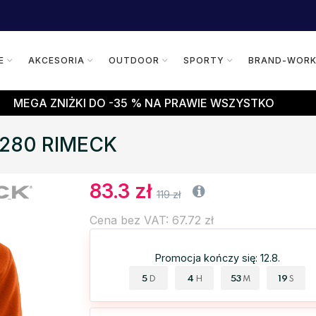
E
AKCESORIA
OUTDOOR
SPORTY
BRAND-WOR
MEGA ZNIŻKI DO -35 % NA PRAWIE WSZYSTKO
t 280 RIMECK
83.3 zł
119 zł
Cena bez VAT: 67.72 zł
Promocja kończy się: 12.8.
5
4
53
18
D
H
M
S