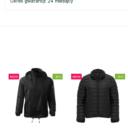
Okres gwarancji: 24 miesięcy
MEGA
-30%
MEGA
-35%