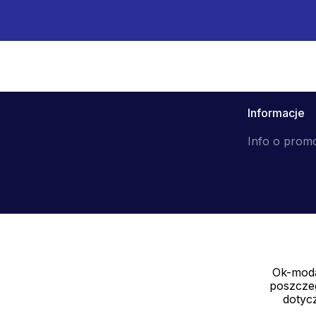
Informacje
Info o prom
Ok-moda
Sprzedawca
poszczeg
SOLEDO, s.r.o. IČ: 29298679
dotycz
Nové sady 988/2, 60200 Brno CZ