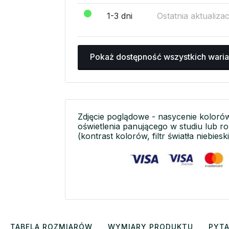
1-3 dni
Ostatnia aktualiza
Pokaż dostępność wszystkich wari
Zdjęcie poglądowe - nasycenie koloró
oświetlenia panującego w studiu lub r
(kontrast kolorów, filtr światła niebieski
TABELA ROZMIARÓW
WYMIARY PRODUKTU
PYTA