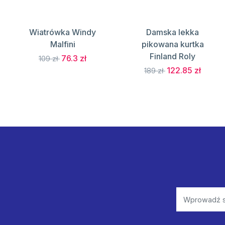
Wiatrówka Windy
Damska lekka
Malfini
pikowana kurtka
Finland Roly
76.3 zł
109 zł
122.85 zł
189 zł