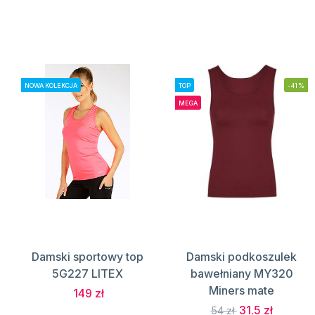
NOWA KOLEKCJA
TOP
-41%
MEGA
Damski sportowy top
Damski podkoszulek
5G227 LITEX
bawełniany MY320
Miners mate
149 zł
31.5 zł
54 zł