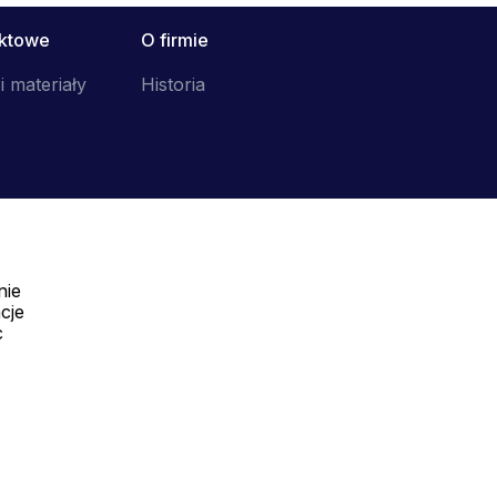
uktowe
O firmie
i materiały
Historia
nie
Telefon:
cje
Offline
c