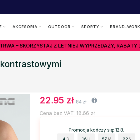
E
AKCESORIA
OUTDOOR
SPORTY
BRAND-WOR
TRWA – SKORZYSTAJ Z LETNIEJ WYPRZEDAŻY, RABATY 
 kontrastowymi
22.95 zł
84 zł
Cena bez VAT: 18.66 zł
Promocja kończy się: 12.8.
4
16
57
21
D
H
M
S