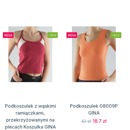
MEGA
-72%
MEGA
-55%
Podkoszulek z wąskimi
Podkoszulek 08009P
ramiączkami,
GINA
przekrzyżowanymi na
18.7 zł
42 zł
plecach Koszulka GINA