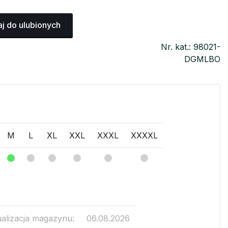
j do ulubionych
Nr. kat.: 98021-
DGMLBO
M
L
XL
XXL
XXXL
XXXXL
ualizacja magazynu:
06.08.2026