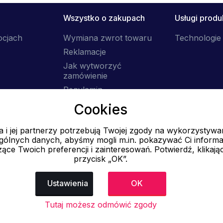
Wszystko o zakupach
Usługi prod
ocjach
Wymiana zwrot towaru
Technologie 
Reklamacje
Jak wytworzyć
zamówienie
Regulamin
Dostawa
Cookies
 i jej partnerzy potrzebują Twojej zgody na wykorzystywa
E-mail
ólnych danych, abyśmy mogli m.in. pokazywać Ci informa
Online
ące Twoich preferencji i zainteresowań. Potwierdź, klikają
przycisk „OK”.
info@ok-moda.pl
Ustawienia
OK
Tutaj możesz odmówić zgody
atności