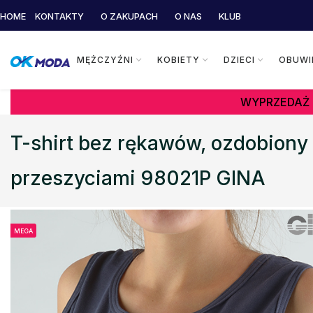
HOME
KONTAKTY
O ZAKUPACH
O NAS
KLUB
MĘŻCZYŹNI
KOBIETY
DZIECI
OBUWI
WYPRZEDAŻ 
T-shirt bez rękawów, ozdobiony
przeszyciami 98021P GINA
MEGA