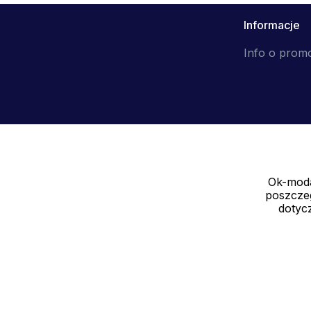
Informacje
Info o prom
Ok-moda
Sprzedawca
poszczeg
SOLEDO, s.r.o. IČ: 29298679
dotycz
Nové sady 988/2, 60200 Brno CZ
Cookies - szczegółowe ustawienia
|
Więcej informacji
|
Polityka pryw