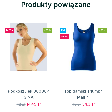
Produkty powiązane
MEGA
-65%
TOP
-30%
MEGA
Podkoszulek 08008P
Top damski Triumph
GINA
Malfini
14.45 zł
34.3 zł
42 zł
49 zł