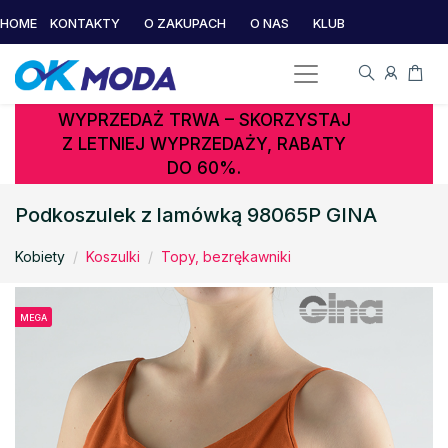
HOME
KONTAKTY
O ZAKUPACH
O NAS
KLUB
WYPRZEDAŻ TRWA – SKORZYSTAJ
Z LETNIEJ WYPRZEDAŻY, RABATY
DO 60%.
Podkoszulek z lamówką 98065P GINA
Kobiety
Koszulki
Topy, bezrękawniki
MEGA