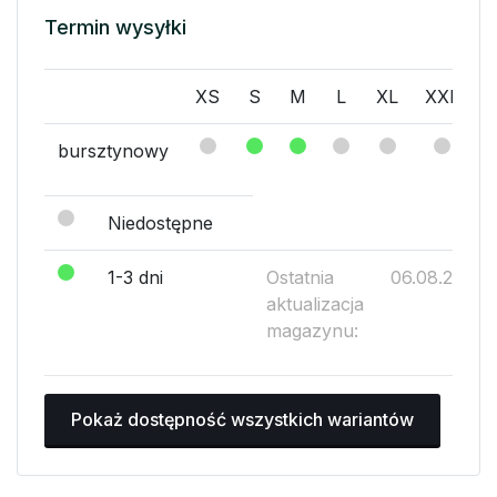
Termin wysyłki
XS
S
M
L
XL
XXL
bursztynowy
Niedostępne
1-3 dni
Ostatnia
06.08.2026
aktualizacja
magazynu:
Pokaż dostępność wszystkich wariantów