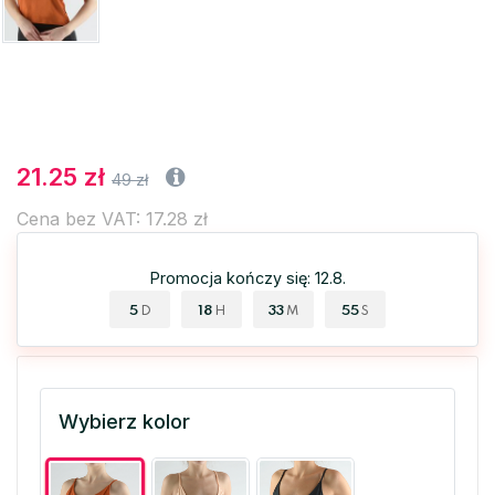
21.25 zł
49 zł
Cena bez VAT: 17.28 zł
Promocja kończy się: 12.8.
5
18
33
55
D
H
M
S
Wybierz kolor