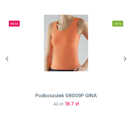
MEGA
-55%
Podkoszulek 08009P GINA
18.7 zł
42 zł