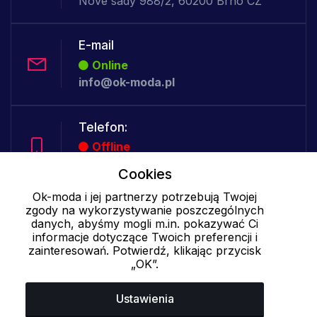
Nové sady 988/2, 60200 Brno CZ
E-mail
Online
info@ok-moda.pl
Telefon:
Offline
Cookies
Ok-moda i jej partnerzy potrzebują Twojej
Cookies - szczegółowe ustawienia
|
Więcej informacji
|
Polityka
zgody na wykorzystywanie poszczególnych
danych, abyśmy mogli m.in. pokazywać Ci
prywatności
informacje dotyczące Twoich preferencji i
zainteresowań. Potwierdź, klikając przycisk
„OK”.
Ustawienia