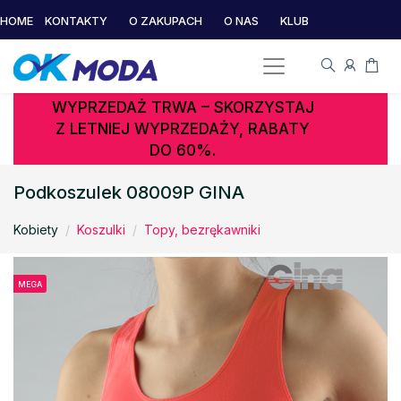
HOME
KONTAKTY
O ZAKUPACH
O NAS
KLUB
WYPRZEDAŻ TRWA – SKORZYSTAJ
Z LETNIEJ WYPRZEDAŻY, RABATY
DO 60%.
Podkoszulek 08009P GINA
Kobiety
Koszulki
Topy, bezrękawniki
MEGA