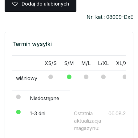
Dodaj do ulubionych
Nr. kat.: 08009-DxE
Termin wysyłki
XS/S
S/M
M/L
L/XL
XL/XXL
wiśniowy
Niedostępne
1-3 dni
Ostatnia
06.08.2026
aktualizacja
magazynu: