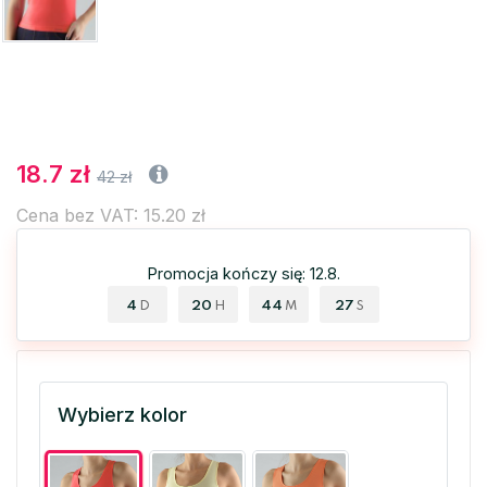
18.7 zł
42 zł
Cena bez VAT: 15.20 zł
Promocja kończy się: 12.8.
4
20
44
27
D
H
M
S
Wybierz kolor