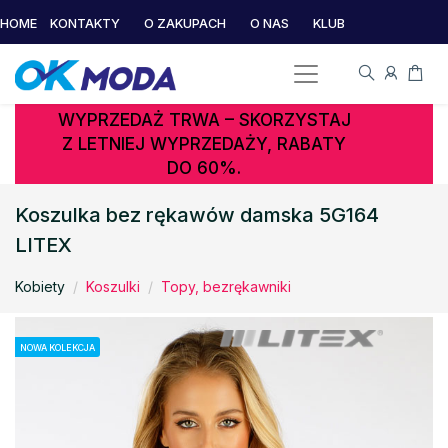
HOME
KONTAKTY
O ZAKUPACH
O NAS
KLUB
WYPRZEDAŻ TRWA – SKORZYSTAJ
Z LETNIEJ WYPRZEDAŻY, RABATY
DO 60%.
Koszulka bez rękawów damska 5G164
LITEX
Kobiety
Koszulki
Topy, bezrękawniki
NOWA KOLEKCJA