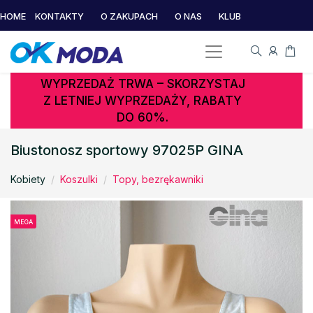
HOME
KONTAKTY
O ZAKUPACH
O NAS
KLUB
WYPRZEDAŻ TRWA – SKORZYSTAJ
Z LETNIEJ WYPRZEDAŻY, RABATY
DO 60%.
Biustonosz sportowy 97025P GINA
Kobiety
Koszulki
Topy, bezrękawniki
MEGA