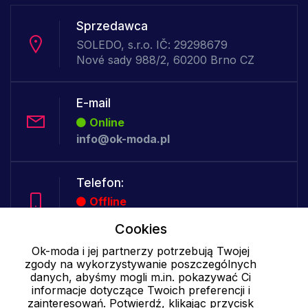
Sprzedawca
SOLEDO, s.r.o. IČ: 29298679
Nové sady 988/2, 60200 Brno CZ
E-mail
Online
info@ok-moda.pl
Telefon:
Offline
Cookies
Ok-moda i jej partnerzy potrzebują Twojej
Cookies - szczegółowe ustawienia
|
Więcej informacji
|
Polityka
zgody na wykorzystywanie poszczególnych
prywatności
danych, abyśmy mogli m.in. pokazywać Ci
informacje dotyczące Twoich preferencji i
zainteresowań. Potwierdź, klikając przycisk