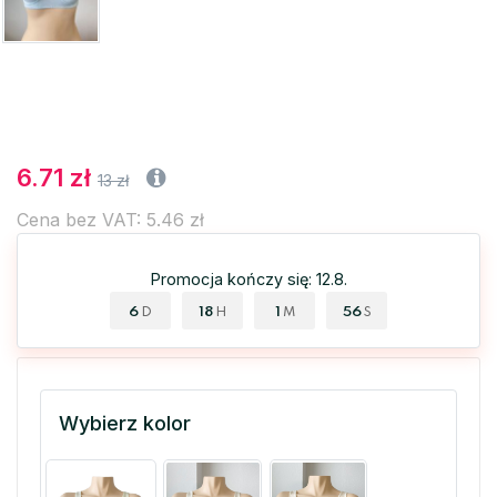
6.71 zł
13 zł
Cena bez VAT: 5.46 zł
Promocja kończy się: 12.8.
6
18
1
56
D
H
M
S
Wybierz kolor