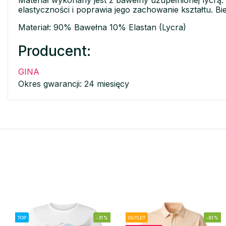
Materiał wykonany jest z bawełny uzupełnionej lycrą.
elastyczności i poprawia jego zachowanie kształtu. Bi
Materiał: 90% Bawełna 10% Elastan (Lycra)
Producent:
GINA
Okres gwarancji: 24 miesięcy
TOP
-31%
OUTLET
-81%