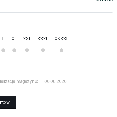
L
XL
XXL
XXXL
XXXXL
ualizacja magazynu:
06.08.2026
antów