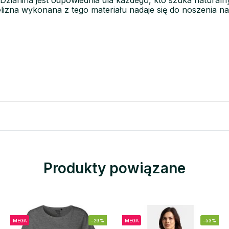
 Dzianina jest odpowiednia dla każdego, kto szuka naturaln
elizna wykonana z tego materiału nadaje się do noszenia na
Produkty powiązane
MEGA
-29%
MEGA
-53%