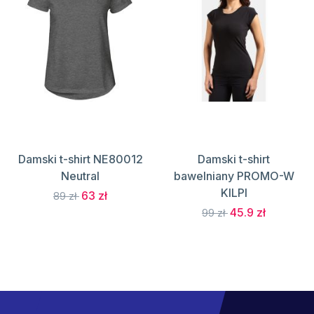
Damski t-shirt NE80012
Damski t-shirt
Neutral
bawelniany PROMO-W
KILPI
63 zł
89 zł
45.9 zł
99 zł