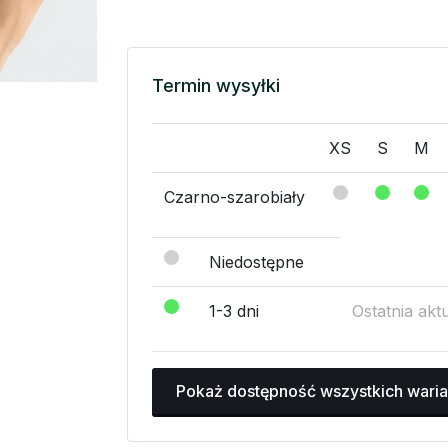
Termin wysyłki
XS
S
M
Czarno-szarobiały
Niedostępne
1-3 dni
Ostatnia akt
Pokaż dostępność wszystkich wari