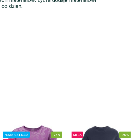
ych materiałów. Lycra dodaje materiałowi
 co dzień.
NOWA KOLEKCJA
-25%
MEGA
-25%