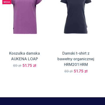
MEGA
Koszulka damska
Damski t-shirt z
AUKENA LOAP
bawełny organicznej
HRM201 HRM
51.75 zł
69 zł
51.75 zł
69 zł