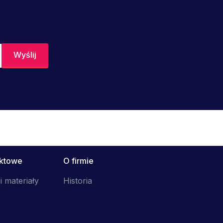
uktowe
O firmie
i materiały
Historia