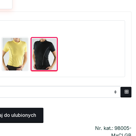
j do ulubionych
Nr. kat.: 98005-
MxCLGB