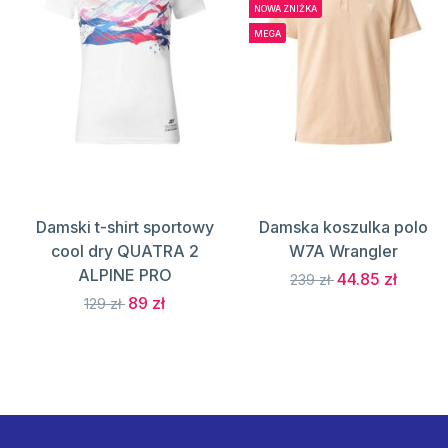
NOWA ZNIŻKA
MEGA
Damski t-shirt sportowy
Damska koszulka polo
cool dry QUATRA 2
W7A Wrangler
ALPINE PRO
44.85 zł
239 zł
89 zł
129 zł