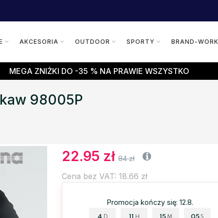
E
AKCESORIA
OUTDOOR
SPORTY
BRAND-WOR
MEGA ZNIŻKI DO -35 % NA PRAWIE WSZYSTKO
 rękaw 98005P
22.95 zł
84 zł
Cena bez VAT: 18.66 zł
Promocja kończy się: 12.8.
4
11
15
04
D
H
M
S