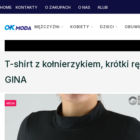
HOME
KONTAKTY
O ZAKUPACH
O NAS
KLUB
MĘŻCZYŹNI
KOBIETY
DZIECI
OBUWI
T-shirt z kołnierzykiem, krótki
GINA
MEGA