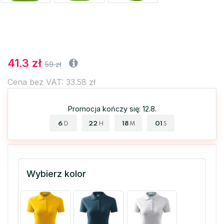
41.3 zł
59 zł
Cena bez VAT: 33.58 zł
Promocja kończy się: 12.8.
6
22
18
00
D
H
M
S
Wybierz kolor