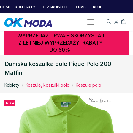
HOME
KONTAKTY
O ZAKUPACH
O NAS
KLUB
WYPRZEDAŻ TRWA – SKORZYSTAJ
Z LETNIEJ WYPRZEDAŻY, RABATY
DO 60%.
Damska koszulka polo Pique Polo 200
Malfini
Kobiety
Koszule, koszulki polo
Koszule polo
MEGA