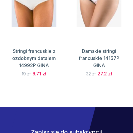
Stringi francuskie z
Damskie stringi
ozdobnym detalem
francuskie 14157P
14992P GINA
GINA
6.71 zł
27.2 zł
19 zł
32 zł
Zapisz się do subskrypcji