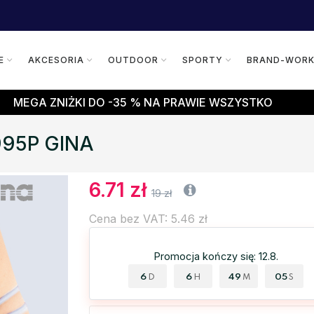
E
AKCESORIA
OUTDOOR
SPORTY
BRAND-WOR
MEGA ZNIŻKI DO -35 % NA PRAWIE WSZYSTKO
5995P GINA
6.71 zł
19 zł
Cena bez VAT: 5.46 zł
Promocja kończy się: 12.8.
6
6
49
04
D
H
M
S