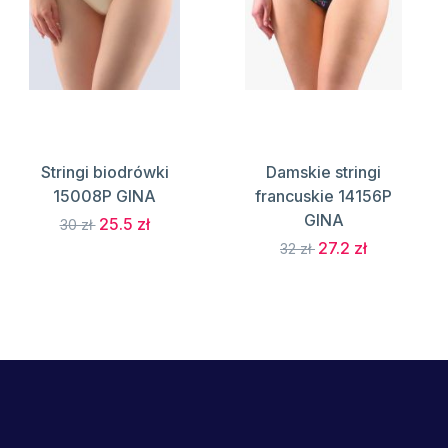
Stringi biodrówki
Damskie stringi
15008P GINA
francuskie 14156P
GINA
25.5 zł
30 zł
27.2 zł
32 zł