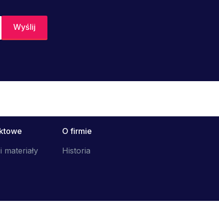
uktowe
O firmie
i materiały
Historia