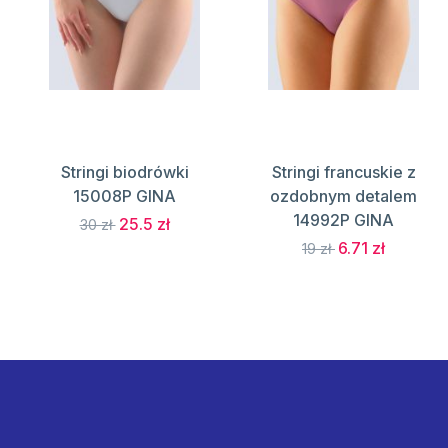
Stringi biodrówki
Stringi francuskie z
15008P GINA
ozdobnym detalem
14992P GINA
25.5 zł
30 zł
6.71 zł
19 zł