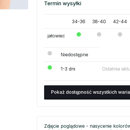
Termin wysyłki
34-36
38-40
42-44
jałowiec
Niedostępne
1-3 dni
Ostatnia akt
Pokaż dostępność wszystkich wari
Zdjęcie poglądowe - nasycenie koloró