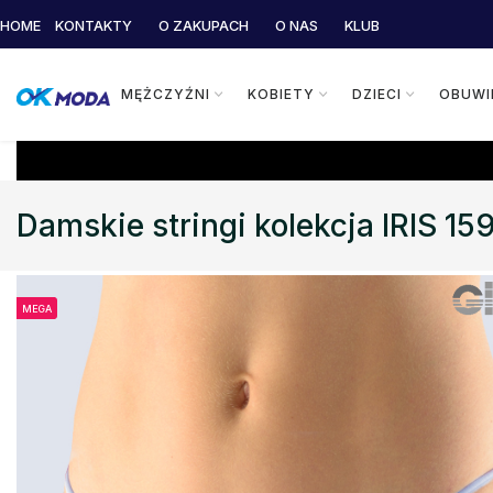
HOME
KONTAKTY
O ZAKUPACH
O NAS
KLUB
MĘŻCZYŹNI
KOBIETY
DZIECI
OBUWI
Damskie stringi kolekcja IRIS 1
MEGA