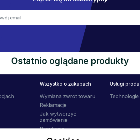
Ostatnio oglądane produkty
Wszystko o zakupach
Usługi prod
ocjach
Wymiana zwrot towaru
Technologie 
Reklamacje
Jak wytworzyć
zamówienie
Regulamin
Dostawa