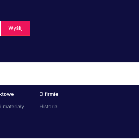
uktowe
O firmie
i materiały
Historia