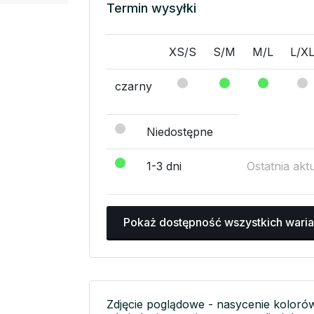
Termin wysyłki
XS/S
S/M
M/L
L/X
czarny
Niedostępne
1-3 dni
Ostatnia akt
Pokaż dostępność wszystkich wari
Zdjęcie poglądowe - nasycenie koloró