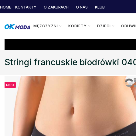
HOME
KONTAKTY
O ZAKUPACH
O NAS
KLUB
MĘŻCZYŹNI
KOBIETY
DZIECI
OBUWI
Stringi francuskie biodrówki 0
MEGA