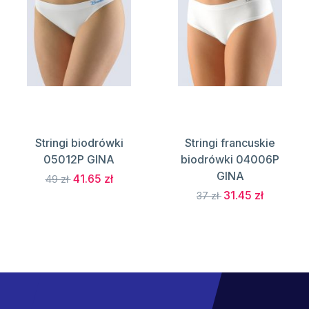
Stringi biodrówki
Stringi francuskie
05012P GINA
biodrówki 04006P
GINA
41.65 zł
49 zł
31.45 zł
37 zł