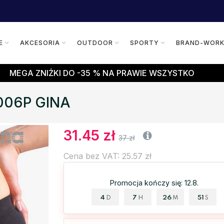
E
AKCESORIA
OUTDOOR
SPORTY
BRAND-WOR
MEGA ZNIŻKI DO -35 % NA PRAWIE WSZYSTKO
4006P GINA
31.45 zł
37 zł
Cena bez VAT: 25.57 zł
Promocja kończy się: 12.8.
4
7
26
50
D
H
M
S