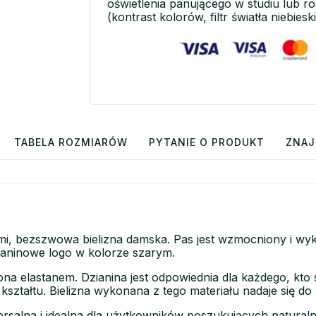
oświetlenia panującego w studiu lub r
(kontrast kolorów, filtr światła niebieski
TABELA ROZMIARÓW
PYTANIE O PRODUKT
ZNAJ
okami, bezszwowa bielizna damska. Pas jest wzmocniony i
ianinowe logo w kolorze szarym.
ona elastanem. Dzianina jest odpowiednia dla każdego, kto
kształtu. Bielizna wykonana z tego materiału nadaje się do
ersalna i idealna dla użytkowników poszukujących natural