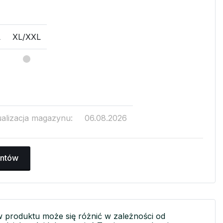
L
XL/XXL
ualizacja magazynu:
06.08.2026
antów
w produktu może się różnić w zależności od